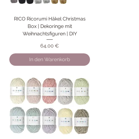
RICO Ricorumi Häkel Christmas
Box | Dekoringe mit
Weihnachtsfiguren | DIY
Preis
64,00 €
In den Warenkorb