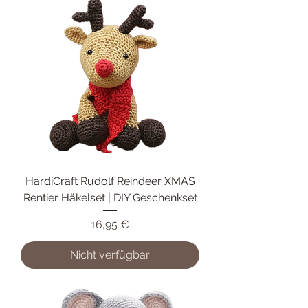
HardiCraft Rudolf Reindeer XMAS
Rentier Häkelset | DIY Geschenkset
Preis
16,95 €
Nicht verfügbar