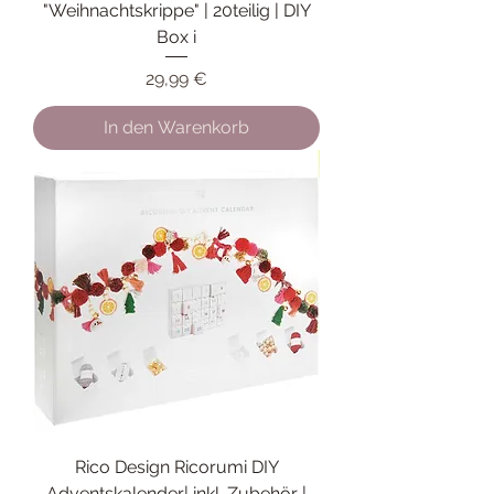
"Weihnachtskrippe" | 20teilig | DIY
Box i
Preis
29,99 €
In den Warenkorb
Rico Design Ricorumi DIY
Adventskalender| inkl. Zubehör |