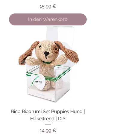
Preis
15,99 €
In den Warenkorb
Rico Ricorumi Set Puppies Hund |
Häkeltrend | DIY
Preis
14,99 €