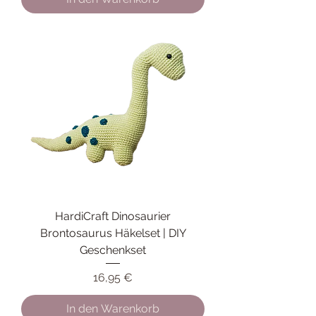
HardiCraft Dinosaurier
Brontosaurus Häkelset | DIY
Geschenkset
Preis
16,95 €
In den Warenkorb