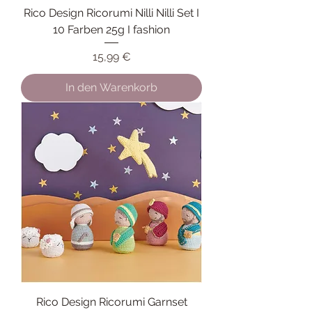
Rico Design Ricorumi Nilli Nilli Set I
10 Farben 25g I fashion
Preis
15,99 €
In den Warenkorb
Rico Design Ricorumi Garnset