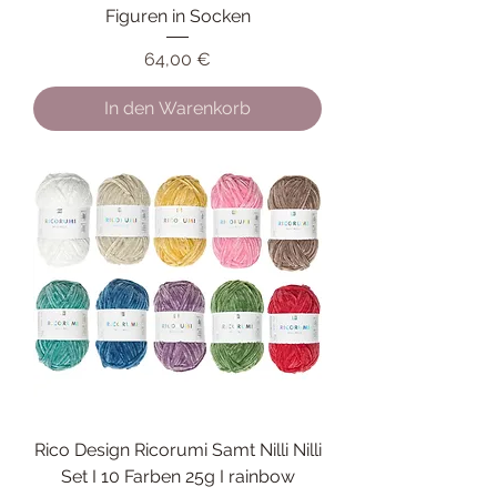
Figuren in Socken
Preis
64,00 €
In den Warenkorb
Rico Design Ricorumi Samt Nilli Nilli
Set I 10 Farben 25g I rainbow