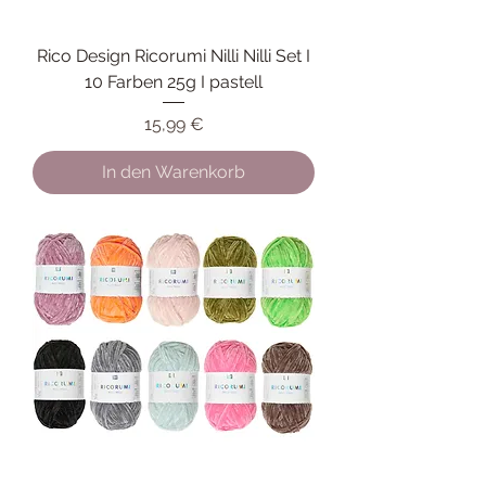
Rico Design Ricorumi Nilli Nilli Set I
10 Farben 25g I pastell
Preis
15,99 €
In den Warenkorb