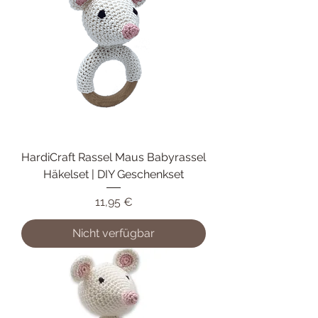
HardiCraft Rassel Maus Babyrassel
Häkelset | DIY Geschenkset
Preis
11,95 €
Nicht verfügbar