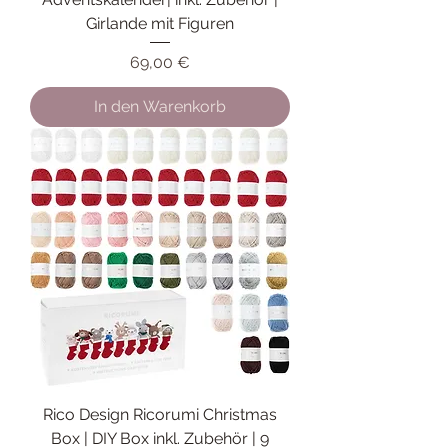
Girlande mit Figuren
Preis
69,00 €
In den Warenkorb
Rico Design Ricorumi Christmas
Box | DIY Box inkl. Zubehör | 9