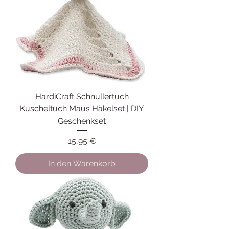
HardiCraft Schnullertuch
Kuscheltuch Maus Häkelset | DIY
Geschenkset
Preis
15,95 €
In den Warenkorb