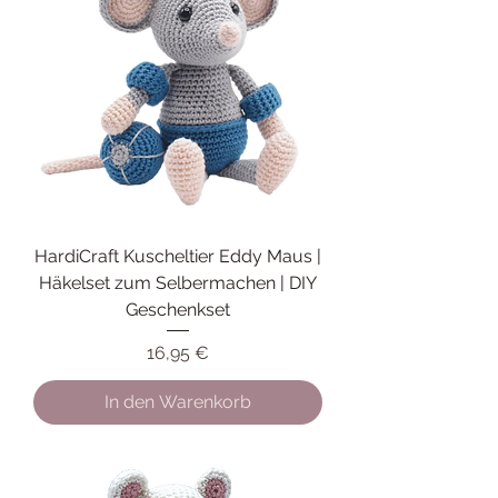
HardiCraft Kuscheltier Eddy Maus |
Häkelset zum Selbermachen | DIY
Geschenkset
Preis
16,95 €
In den Warenkorb