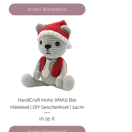
In den Warenkorb
HardiCraft Hoho XMAS Bär
Häkelset | DIY Geschenkset | 24cm
Preis
16,95 €
In den Warenkorb