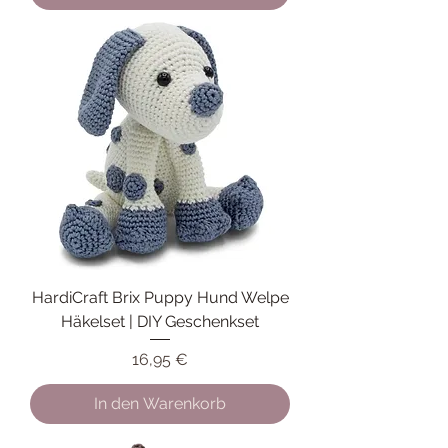
HardiCraft Brix Puppy Hund Welpe
Häkelset | DIY Geschenkset
Preis
16,95 €
In den Warenkorb