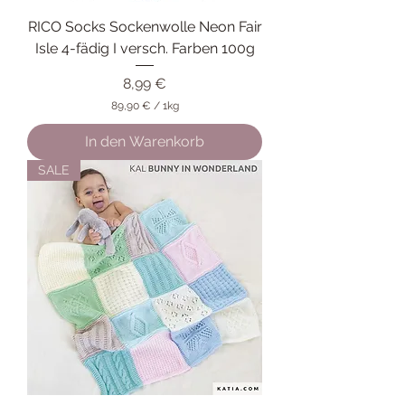
RICO Socks Sockenwolle Neon Fair
Isle 4-fädig I versch. Farben 100g
Preis
8,99 €
89,90 €
/
1kg
8
9
In den Warenkorb
,
9
SALE
0
€
p
r
o
1
K
i
l
o
g
r
a
m
m