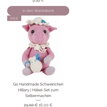
9,99 €
In den Warenkorb
SALE
Go Handmade Schweinchen
Hillary | Häkel-Set zum
Selbermachen
Standardpreis
Sale-Preis
23,00 €
16,00 €