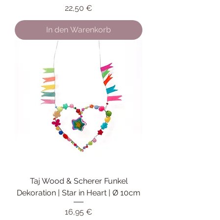
Preis
22,50 €
In den Warenkorb
Taj Wood & Scherer Funkel
Dekoration | Star in Heart | Ø 10cm
Preis
16,95 €