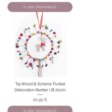
In den Warenkorb
Taj Wood & Scherer Funkel
Dekoration Rentier | Ø 20cm
Preis
20,95 €
In den Warenkorb