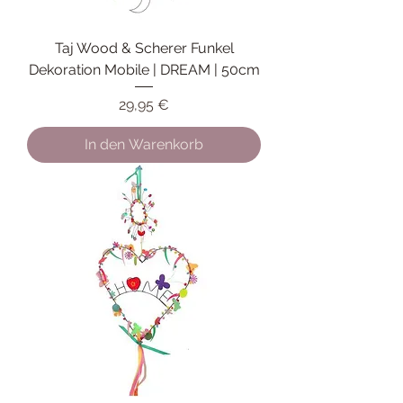
Taj Wood & Scherer Funkel
Dekoration Mobile | DREAM | 50cm
Preis
29,95 €
In den Warenkorb