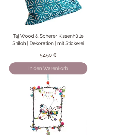
Taj Wood & Scherer Kissenhülle
Shiloh | Dekoration | mit Stickerei
Preis
52,50 €
In den Warenkorb