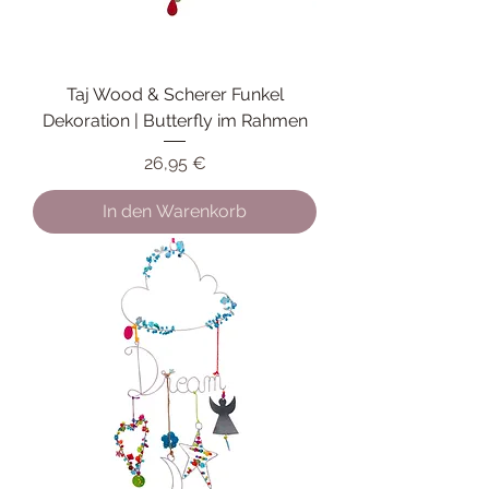
Taj Wood & Scherer Funkel
Dekoration | Butterfly im Rahmen
Preis
26,95 €
In den Warenkorb