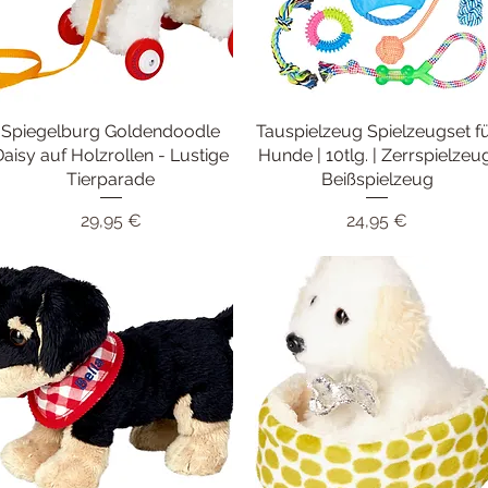
Spiegelburg Goldendoodle
Schnellansicht
Tauspielzeug Spielzeugset f
Schnellansicht
Daisy auf Holzrollen - Lustige
Hunde | 10tlg. | Zerrspielzeu
Tierparade
Beißspielzeug
Preis
Preis
29,95 €
24,95 €