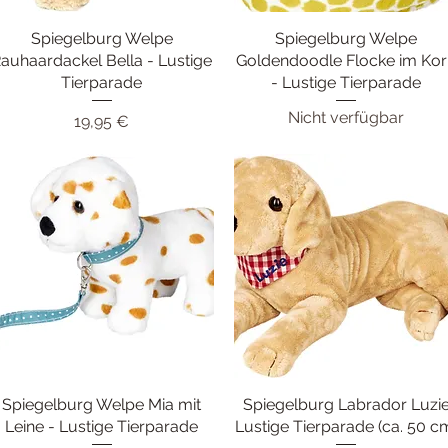
Spiegelburg Welpe
Schnellansicht
Spiegelburg Welpe
Schnellansicht
auhaardackel Bella - Lustige
Goldendoodle Flocke im Ko
Tierparade
- Lustige Tierparade
Nicht verfügbar
Preis
19,95 €
Spiegelburg Welpe Mia mit
Schnellansicht
Spiegelburg Labrador Luzi
Schnellansicht
Leine - Lustige Tierparade
Lustige Tierparade (ca. 50 c