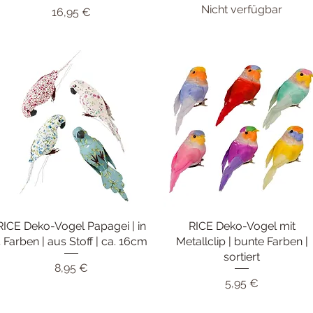
Nicht verfügbar
Preis
16,95 €
RICE Deko-Vogel Papagei | in
Schnellansicht
RICE Deko-Vogel mit
Schnellansicht
 Farben | aus Stoff | ca. 16cm
Metallclip | bunte Farben |
sortiert
Preis
8,95 €
Preis
5,95 €