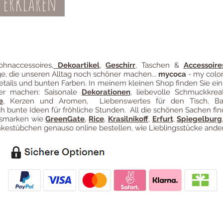
 erklären
Teil-Widerruf
Datenschutz
Batterieentsor
Zahl
ung
hnaccessoires
,
Dekoartikel
,
Geschirr
, Taschen &
Accessoire
ge, die unseren Alltag noch schöner machen...
mycoca
- my color
etails und bunten Farben. In meinem kleinen Shop finden Sie ein
ter machen: Saisonale
Dekorationen
, liebevolle Schmuckkreat
e
, Kerzen und Aromen, Liebenswertes für den Tisch, B
 bunte Ideen für fröhliche Stunden. All die schönen Sachen fin
ngsmarken wie
GreenGate
,
Rice
,
Krasilnikoff
,
Erfurt
,
Spiegelburg
estübchen genauso online bestellen, wie Lieblingsstücke ander