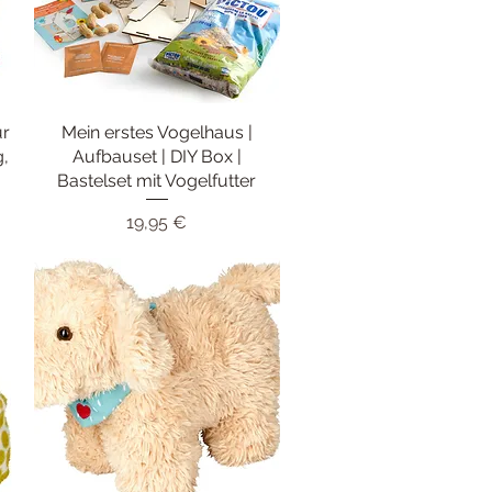
ür
Mein erstes Vogelhaus |
Schnellansicht
g,
Aufbauset | DIY Box |
Bastelset mit Vogelfutter
Preis
19,95 €