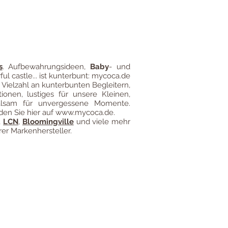
gung
Impressum
Versandkosten
s
.
Aufbewahrungsideen
,
Baby
- und
ful castle... ist kunterbunt: mycoca.de
 Vielzahl an kunterbunten Begleitern,
ionen, lustiges für unsere Kleinen,
alsam für unvergessene Momente.
den Sie hier auf
www.mycoca.de
.
,
LCN
,
Bloomingville
und viele mehr
er Markenhersteller.