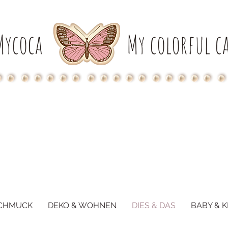
Mycoca
My colorful ca
CHMUCK
DEKO & WOHNEN
DIES & DAS
BABY & K