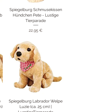
Spiegelburg Schmusekissen
Schnellansicht
rb
Hündchen Pete - Lustige
Tierparade
Preis
22,95 €
e
Spiegelburg Labrador Welpe
Schnellansicht
m)
Luzie (ca. 25 cm) |