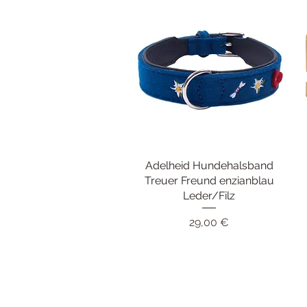
Adelheid Hundehalsband
Schnellansicht
Treuer Freund enzianblau
Leder/Filz
Preis
29,00 €