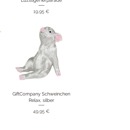
LuzstigeTierparade
Preis
19,95 €
GiftCompany Schweinchen
Schnellansicht
Relax, silber
Preis
49,95 €