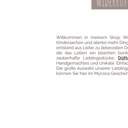
Widerruf
Kontakt
AGBs
Willkommen in meinem Shop: Wo
Kindersachen und allerlei mehr Din
entstand aus Liebe zu liebevollen D
die das Leben ein bisschen bun
zauberhafte Lieblingsstücke,
Düft
Handgemachtes und Unikate. Einfach
Die große Auswahl unserer Liebli
können Sie hier im Mycoca Geschenk