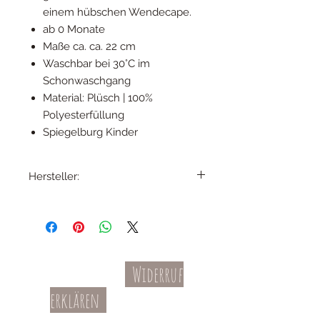
einem hübschen Wendecape.
ab 0 Monate
Maße ca. ca. 22 cm
Waschbar bei 30°C im
Schonwaschgang
Material: Plüsch | 100%
Polyesterfüllung
Spiegelburg Kinder
Hersteller:
Coppenrath Verlag GmbH & Co. KG,
Hafenweg 32, D-48155 Münster,
info@coppenrath.de
Widerruf
Kontakt
AGBs
erklären
Teil-Widerruf