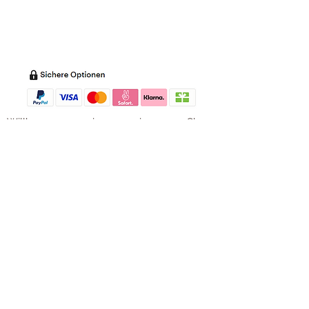
Datenschutz
Batterieentsorgung
Impressum
Versandkosten
Zahl
ung
Willkommen in meinem Shop:
Wohnaccessoires
,
Dekoartikel
,
Geschirr
,
Taschen &
Accessoires
.
Aufbewahrungsideen
,
Baby
- und
Kindersachen und allerlei mehr Dinge, die
unseren Alltag noch schöner machen...
mycoca
- my colorful castle... ist
kunterbunt: mycoca.de entstand aus Liebe
zu liebevollen Details und bunten Farben.
In meinem kleinen Shop finden Sie ein
Vielzahl an kunterbunten Begleitern, die
das Leben ein bisschen bunter machen:
Saisonale
Dekorationen
, liebevolle
Schmuckkreationen, lustiges für unsere
Kleinen, zauberhafte Lieblingsstücke,
Düfte
, Kerzen und Aromen,