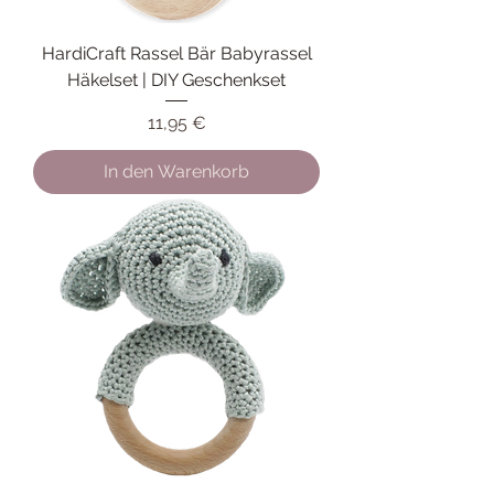
HardiCraft Rassel Bär Babyrassel
Häkelset | DIY Geschenkset
Preis
11,95 €
In den Warenkorb