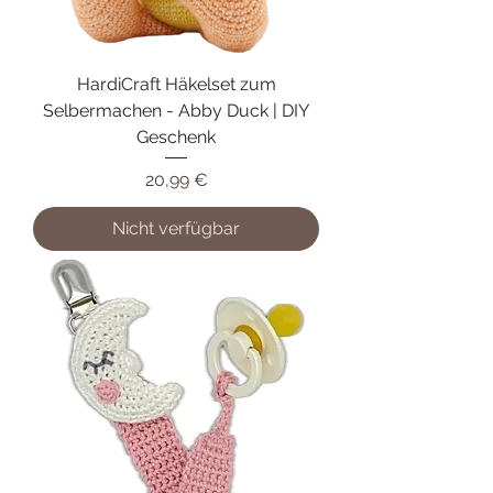
HardiCraft Häkelset zum
Selbermachen - Abby Duck | DIY
Geschenk
Preis
20,99 €
Nicht verfügbar