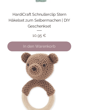
HardiCraft Schnullerclip Stern
Häkelset zum Selbermachen | DIY
Geschenkset
Preis
10,95 €
In den Warenkorb