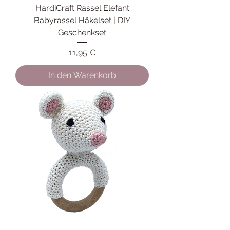
HardiCraft Rassel Elefant
Babyrassel Häkelset | DIY
Geschenkset
Preis
11,95 €
In den Warenkorb