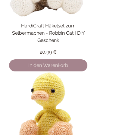
HardiCraft Häkelset zum
Selbermachen - Robbin Cat | DIY
Geschenk
Preis
20,99 €
In den Warenkorb