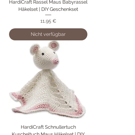
HardiCraft Rassel Maus Babyrassel
Häkelset | DIY Geschenkset
Preis
11,95 €
Nicht verfügbar
HardiCraft Schnullertuch
Kuscheltuch Maus Häkelset | DIY