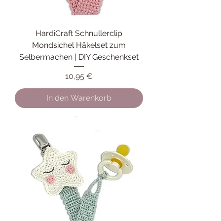
HardiCraft Schnullerclip
Mondsichel Häkelset zum
Selbermachen | DIY Geschenkset
Preis
10,95 €
In den Warenkorb