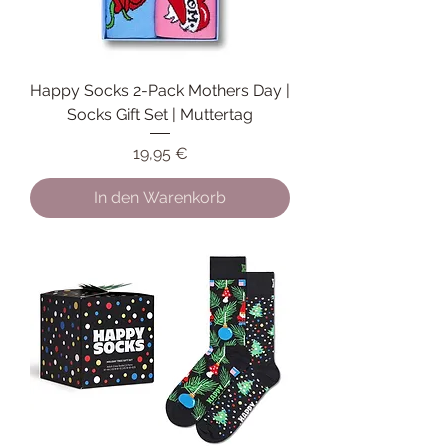
Happy Socks 2-Pack Mothers Day |
Socks Gift Set | Muttertag
Preis
19,95 €
In den Warenkorb