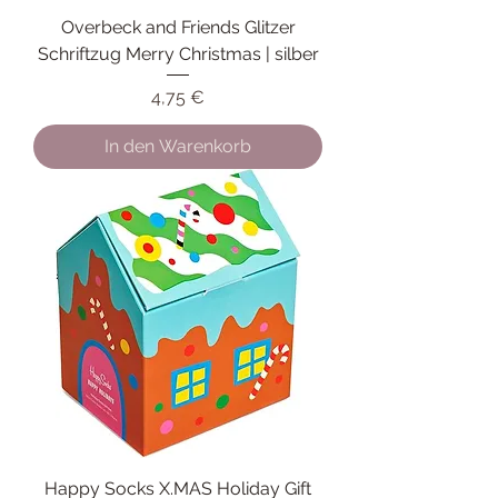
Overbeck and Friends Glitzer
Schriftzug Merry Christmas | silber
Preis
4,75 €
In den Warenkorb
Happy Socks X.MAS Holiday Gift