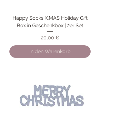
Happy Socks X.MAS Holiday Gift
Box in Geschenkbox | 2er Set
Preis
20,00 €
In den Warenkorb