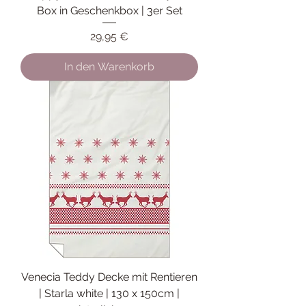
Box in Geschenkbox | 3er Set
Preis
29,95 €
In den Warenkorb
Venecia Teddy Decke mit Rentieren
| Starla white | 130 x 150cm |