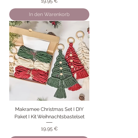
Preis
19,95 €
In den Warenkorb
Makramee Christmas Set I DIY
Paket I Kit Weihnachtsbastelset
Preis
19,95 €