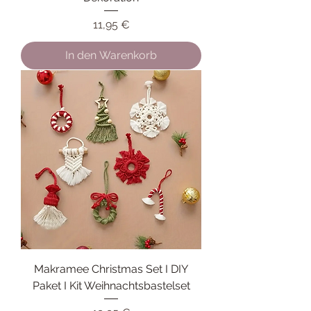
Preis
11,95 €
In den Warenkorb
Makramee Christmas Set I DIY
Paket I Kit Weihnachtsbastelset