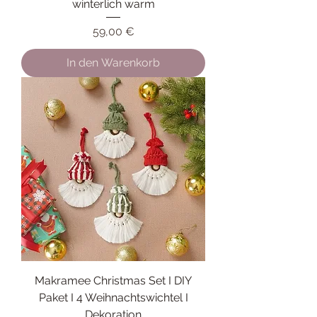
winterlich warm
Preis
59,00 €
In den Warenkorb
Makramee Christmas Set I DIY
Paket I 4 Weihnachtswichtel I
Dekoration