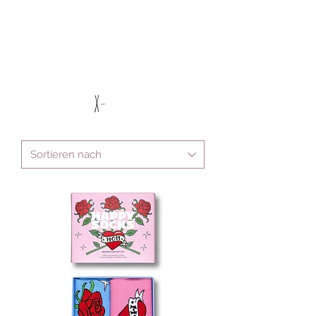
X
-
MAS