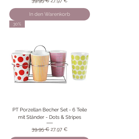
Standardpreis
Sale-Preis
39,95 €
27,97 €
In den Warenkorb
30%
PT Porzellan Becher Set - 6 Teile
mit Ständer - Dots & Stripes
Standardpreis
Sale-Preis
39,95 €
27,97 €