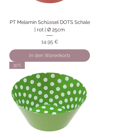
PT Melamin Schüssel DOTS Schale
| rot | Ø 25cm
Preis
14,95 €
In den Warenkorb
30%