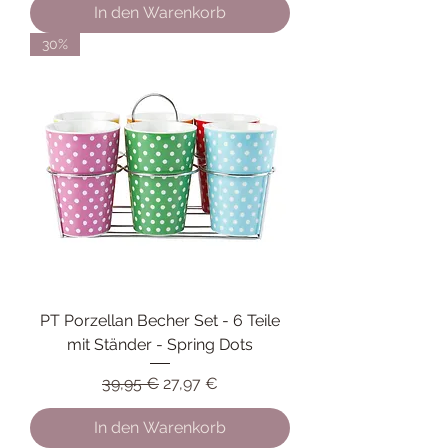
In den Warenkorb
30%
PT Porzellan Becher Set - 6 Teile
mit Ständer - Spring Dots
Standardpreis
Sale-Preis
39,95 €
27,97 €
In den Warenkorb