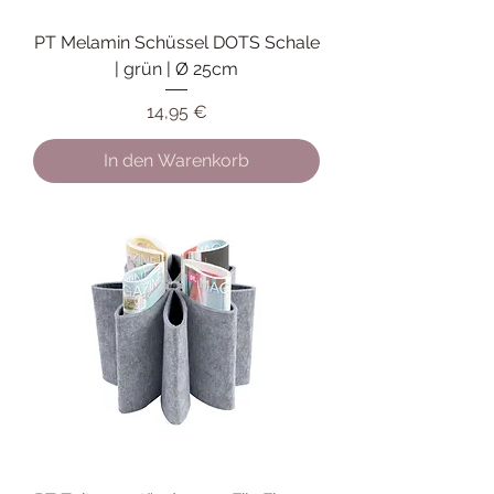
PT Melamin Schüssel DOTS Schale
| grün | Ø 25cm
Preis
14,95 €
In den Warenkorb