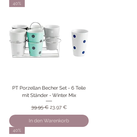
40%
PT Porzellan Becher Set - 6 Teile
mit Ständer - Winter Mix
Standardpreis
Sale-Preis
39,95 €
23,97 €
In den Warenkorb
40%