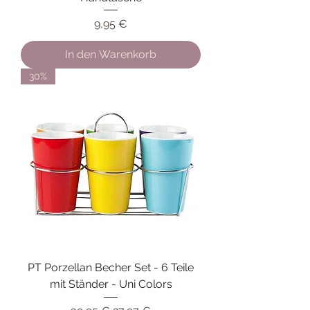
Preis
9,95 €
In den Warenkorb
30%
PT Porzellan Becher Set - 6 Teile
mit Ständer - Uni Colors