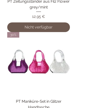
PT Zeitungsständer aus Filz Flower
grey/mint
Preis
12,95 €
Nicht verfügbar
30%
PT Maniküre-Set in Glitzer
Handtasche