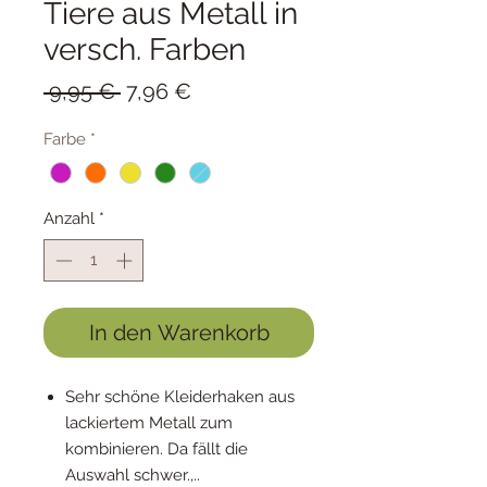
Tiere aus Metall in
versch. Farben
Standardpreis
Sale-
 9,95 € 
7,96 €
Preis
Farbe
*
Anzahl
*
In den Warenkorb
Sehr schöne Kleiderhaken aus
lackiertem Metall zum
kombinieren. Da fällt die
Auswahl schwer.,..