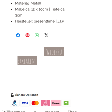
Material: Metall
Maße ca. 12 x 10cm | Tiefe ca.
3cm
Hersteller: presenttime | J.I.P
Widerruf
Kontakt
AGBs
erklären
Teil-Widerruf
Datenschutz
Batterieentsorgung
Impressum
Versandkosten
Zahl
ung
Willkommen in meinem Shop: