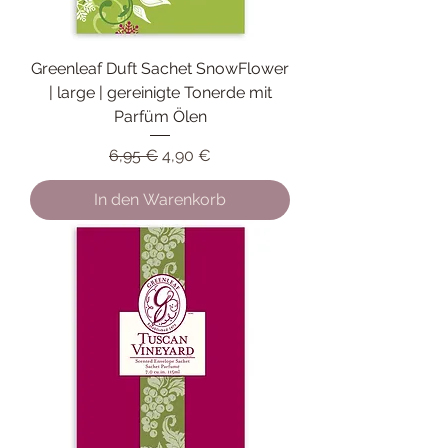
Greenleaf Duft Sachet SnowFlower
| large | gereinigte Tonerde mit
Parfüm Ölen
Standardpreis
Sale-Preis
6,95 €
4,90 €
In den Warenkorb