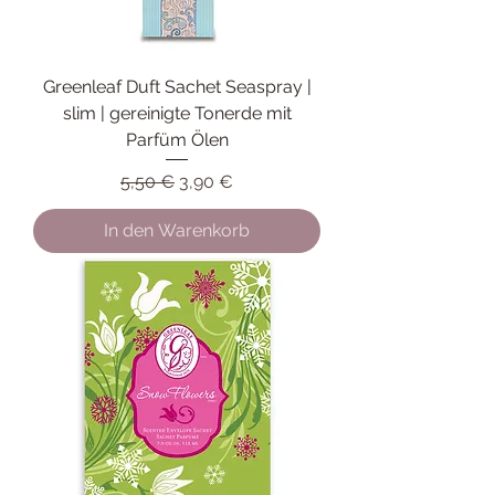
Greenleaf Duft Sachet Seaspray |
slim | gereinigte Tonerde mit
Parfüm Ölen
Standardpreis
Sale-Preis
5,50 €
3,90 €
In den Warenkorb