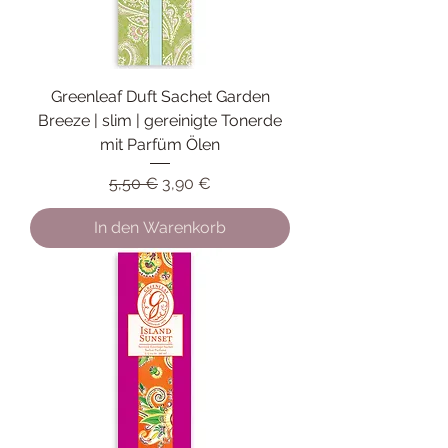
Greenleaf Duft Sachet Garden
Breeze | slim | gereinigte Tonerde
mit Parfüm Ölen
Standardpreis
Sale-Preis
5,50 €
3,90 €
In den Warenkorb