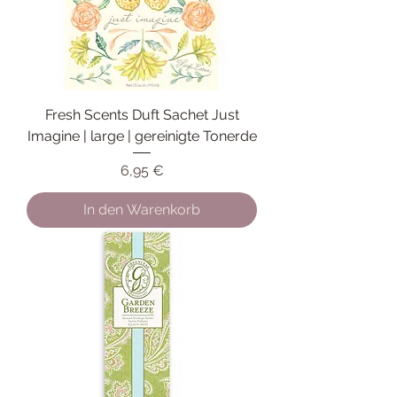
Fresh Scents Duft Sachet Just
Imagine | large | gereinigte Tonerde
Preis
6,95 €
In den Warenkorb