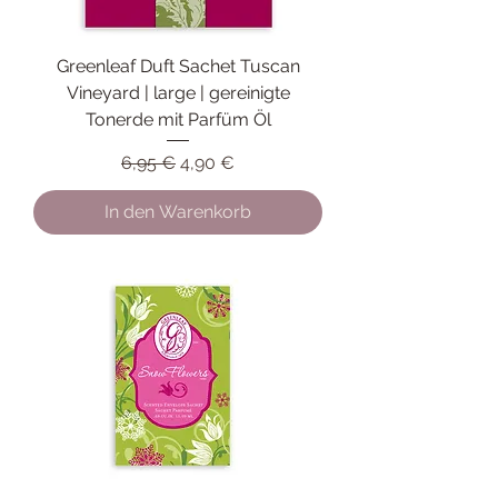
Greenleaf Duft Sachet Tuscan
Vineyard | large | gereinigte
Tonerde mit Parfüm Öl
Standardpreis
Sale-Preis
6,95 €
4,90 €
In den Warenkorb