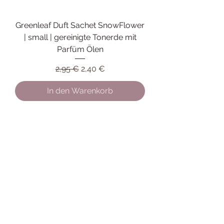
Greenleaf Duft Sachet SnowFlower
| small | gereinigte Tonerde mit
Parfüm Ölen
Standardpreis
Sale-Preis
2,95 €
2,40 €
In den Warenkorb