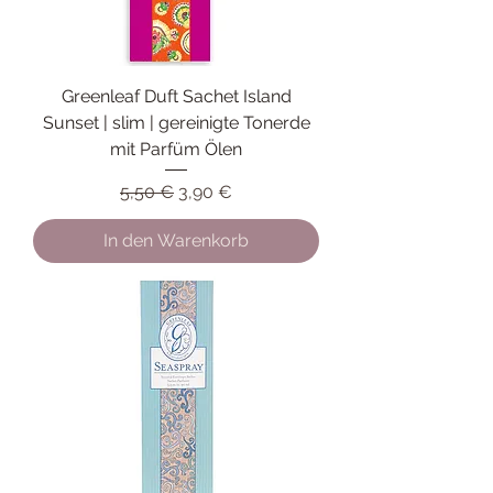
Greenleaf Duft Sachet Island
Sunset | slim | gereinigte Tonerde
mit Parfüm Ölen
Standardpreis
Sale-Preis
5,50 €
3,90 €
In den Warenkorb