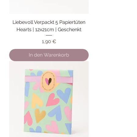
Liebevoll Verpackt 5 Papiertüten
Hearts | 12x21cm | Geschenkt
Preis
1,90 €
In den Warenkorb