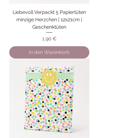
Liebevoll Verpackt 5 Papiertüten
minzige Herzchen | 12x21cm |
Geschenktüten
Preis
1,90 €
In den Warenkorb