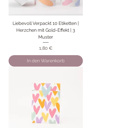
Liebevoll Verpackt 10 Etiketten |
Herzchen mit Gold-Effekt | 3
Muster
Preis
1,80 €
In den Warenkorb