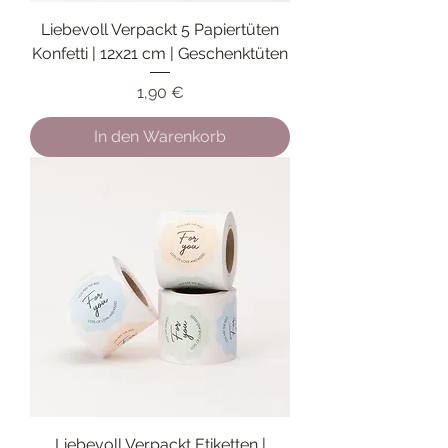
Liebevoll Verpackt 5 Papiertüten
Konfetti | 12x21 cm | Geschenktüten
Preis
1,90 €
In den Warenkorb
Liebevoll Verpackt Etiketten |