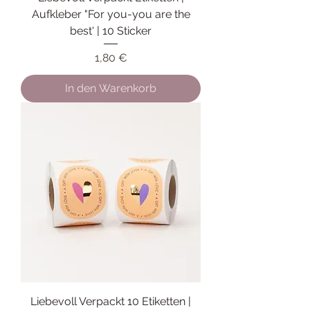
Aufkleber "For you-you are the
best' | 10 Sticker
Preis
1,80 €
In den Warenkorb
Liebevoll Verpackt 10 Etiketten |