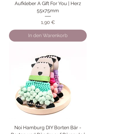
Aufkleber A Gift For You | Herz
55x75mm
Preis
1,90 €
In den Warenkorb
Noi Hamburg DIY Borten Bär -