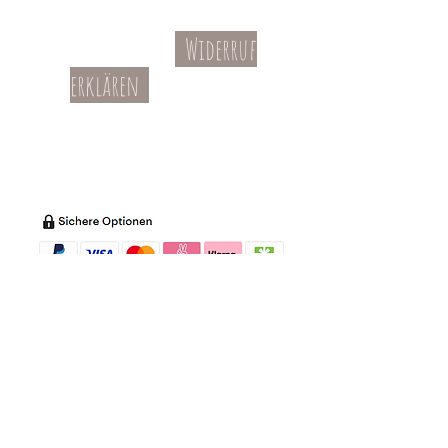
Telefon: +49 651 99379670 Telefax: +49
651 993796720 E-Mail: support@to-
Widerruf
stock.com
Kontakt
AGBs
erklären
Teil-Widerruf
Datenschutz
Batterieentsorgung
Impressum
Versandkosten
Zahl
ung
Willkommen in meinem Shop:
Wohnaccessoires
,
Dekoartikel
,
Geschirr
,
Taschen &
Accessoires
.
Aufbewahrungsideen
,
Baby
- und
Kindersachen und allerlei mehr Dinge, die
unseren Alltag noch schöner machen...
mycoca
- my colorful castle... ist
kunterbunt: mycoca.de entstand aus Liebe
zu liebevollen Details und bunten Farben.