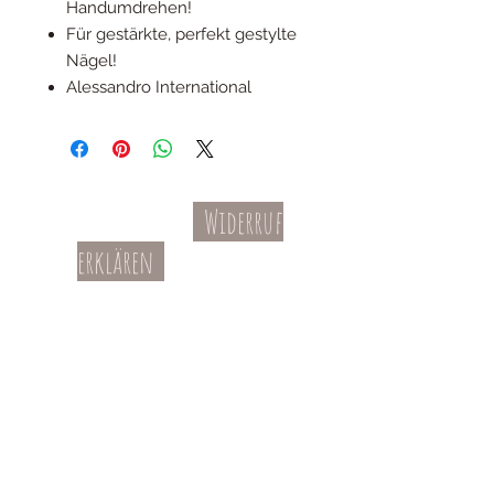
Handumdrehen!
Für gestärkte, perfekt gestylte
Nägel!
Alessandro International
Widerruf
Kontakt
AGBs
erklären
Teil-Widerruf
Datenschutz
Batterieentsorgung
Impressum
Versandkosten
Zahl
ung
Willkommen in meinem Shop: