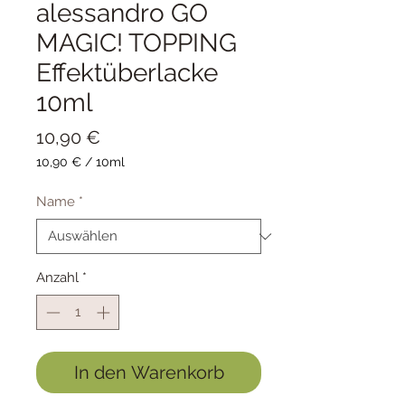
alessandro GO
MAGIC! TOPPING
Effektüberlacke
10ml
Preis
10,90 €
10,90 €
/
10ml
10,90 €
pro
Name
*
10
Milliliter
Anzahl
*
In den Warenkorb