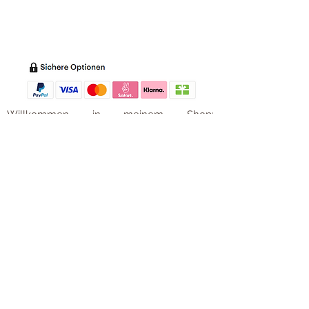
Impressum
Versandkosten
aufkleben und direkt nach dem
Gebrauch wieder abziehen.
Zahl
ung
Willkommen in meinem Shop:
Wohnaccessoires
,
Dekoartikel
,
Geschirr
,
Taschen &
Accessoires
.
Aufbewahrungsideen
,
Baby
- und
Kindersachen und allerlei mehr Dinge, die
unseren Alltag noch schöner machen...
mycoca
- my colorful castle... ist
kunterbunt: mycoca.de entstand aus Liebe
zu liebevollen Details und bunten Farben.
In meinem kleinen Shop finden Sie ein
Vielzahl an kunterbunten Begleitern, die
das Leben ein bisschen bunter machen:
Saisonale
Dekorationen
, liebevolle
Schmuckkreationen, lustiges für unsere
Kleinen, zauberhafte Lieblingsstücke,
Düfte
, Kerzen und Aromen,