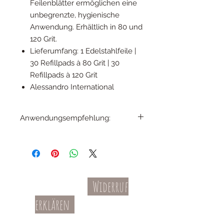
Feilenblätter ermöglichen eine
unbegrenzte, hygienische
Anwendung. Erhältlich in 80 und
120 Grit.
Lieferumfang: 1 Edelstahlfeile |
30 Refillpads à 80 Grit | 30
Refillpads à 120 Grit
Alessandro International
Anwendungsempfehlung:
Mit leichtem Druck trockene, verhornte
Stellen massieren. Nach jedem
Gebrauch das Feilenblatt abziehen, die
Feile sterilisieren und ein neues
Feilenblatt aufkleben. Hinweis: Extrem
Widerruf
starke Klebefläche, da das Produkt auch
Kontakt
AGBs
nass verwendet werden kann. Um ein
erklären
leichtes Entfernen der Feilenblätter zu
Teil-Widerruf
gewährleisten, die Feilenblätter
Datenschutz
Batterieentsorgung
unbedingt unmittelbar vor Gebrauch