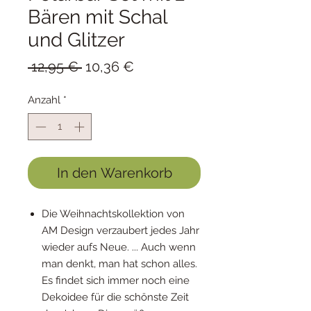
Bären mit Schal
und Glitzer
Standardpreis
Sale-
 12,95 € 
10,36 €
Preis
Anzahl
*
In den Warenkorb
Die Weihnachtskollektion von
AM Design verzaubert jedes Jahr
wieder aufs Neue.
... A
uch wenn
man denkt, man hat schon alles.
Es findet sich immer noch eine
Dekoidee für die schönste Zeit