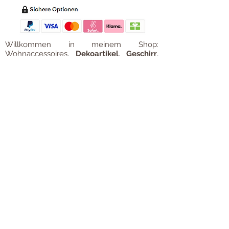
Willkommen in meinem Shop:
Wohnaccessoires
,
Dekoartikel
,
Geschirr
,
Taschen &
Accessoires
.
Aufbewahrungsideen
,
Baby
- und
Kindersachen und allerlei mehr Dinge, die
unseren Alltag noch schöner machen...
mycoca
- my colorful castle... ist
kunterbunt: mycoca.de entstand aus Liebe
zu liebevollen Details und bunten Farben.
In meinem kleinen Shop finden Sie ein
Vielzahl an kunterbunten Begleitern, die
das Leben ein bisschen bunter machen:
Saisonale
Dekorationen
, liebevolle
Schmuckkreationen, lustiges für unsere
Kleinen, zauberhafte Lieblingsstücke,
Düfte
, Kerzen und Aromen,
Liebenswertes für den Tisch, Balsam für
unvergessene Momente. Handgemachtes
und Unikate. Einfach bunte Ideen für
fröhliche Stunden. All die schönen Sachen
finden Sie hier auf
www.mycoca.de
.