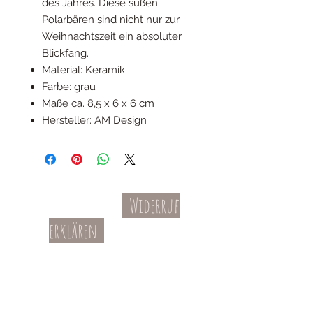
des Jahres. Diese süßen
Polarbären sind nicht nur zur
Weihnachtszeit ein absoluter
Blickfang.
Material: Keramik
Farbe: grau
Maße ca. 8,5 x 6 x 6 cm
Hersteller: AM Design
Widerruf
Kontakt
AGBs
erklären
Teil-Widerruf
Datenschutz
Batterieentsorgung
Impressum
Versandkosten
Zahl
ung