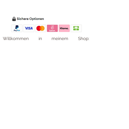
Zahl
ung
Willkommen in meinem Shop:
Wohnaccessoires
,
Dekoartikel
,
Geschirr
,
Taschen &
Accessoires
.
Aufbewahrungsideen
,
Baby
- und
Kindersachen und allerlei mehr Dinge, die
unseren Alltag noch schöner machen...
mycoca
- my colorful castle... ist
kunterbunt: mycoca.de entstand aus Liebe
zu liebevollen Details und bunten Farben.
In meinem kleinen Shop finden Sie ein
Vielzahl an kunterbunten Begleitern, die
das Leben ein bisschen bunter machen:
Saisonale
Dekorationen
, liebevolle
Schmuckkreationen, lustiges für unsere
Kleinen, zauberhafte Lieblingsstücke,
Düfte
, Kerzen und Aromen,
Liebenswertes für den Tisch, Balsam für
unvergessene Momente. Handgemachtes