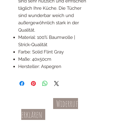
sind sehr nützlich und erfrischen
täglich Ihre Küche. Die Tücher
sind wunderbar weich und
außergewöhnlich stark in der
Qualität.
Material: 100% Baumwolle |
Strick-Qualität
Farbe: Solid Flint Gray
Maße: 40x50cm
Hersteller: Aspegren
Widerruf
Kontakt
AGBs
erklären
Teil-Widerruf
Datenschutz
Batterieentsorgung
Impressum
Versandkosten