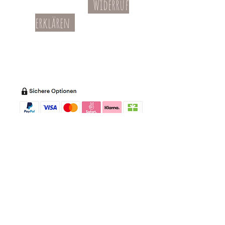
Widerruf
Kontakt
AGBs
erklären
Teil-Widerruf
Datenschutz
Batterieentsorgung
Impressum
Versandkosten
Zahl
ung
Willkommen in meinem Shop:
Wohnaccessoires
,
Dekoartikel
,
Geschirr
,
Taschen &
Accessoires
.
Aufbewahrungsideen
,
Baby
- und
Kindersachen und allerlei mehr Dinge, die
unseren Alltag noch schöner machen...
mycoca
- my colorful castle... ist
kunterbunt: mycoca.de entstand aus Liebe
zu liebevollen Details und bunten Farben.
In meinem kleinen Shop finden Sie ein
Vielzahl an kunterbunten Begleitern, die
das Leben ein bisschen bunter machen: