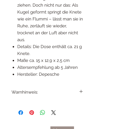
ziehen. Doch nicht nur das: Als
Kugel geformt springt die Knete
wie ein Flummi – lässt man sie in
Ruhe, zerläuft sie wieder,
trocknet an der Luft aber nicht
aus.
Details: Die Dose enthält ca. 21 g
Knete.
Maße ca. 15 x 12,9 x 2,5 cm
Altersempfehlung ab 5 Jahren
Hersteller: Depesche
Warnhinweis:
Bitte sorgfältig lesen und gut
aufbewahren! Achtung!
Erstickungsgefahr! Verschluckbare
Kleinteile!