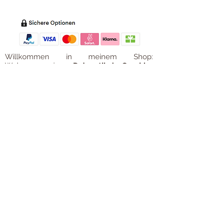
Willkommen in meinem Shop:
Wohnaccessoires
,
Dekoartikel
,
Geschirr
,
Taschen &
Accessoires
.
Aufbewahrungsideen
,
Baby
- und
Kindersachen und allerlei mehr Dinge, die
unseren Alltag noch schöner machen...
mycoca
- my colorful castle... ist
kunterbunt: mycoca.de entstand aus Liebe
zu liebevollen Details und bunten Farben.
In meinem kleinen Shop finden Sie ein
Vielzahl an kunterbunten Begleitern, die
das Leben ein bisschen bunter machen:
Saisonale
Dekorationen
, liebevolle
Schmuckkreationen, lustiges für unsere
Kleinen, zauberhafte Lieblingsstücke,
Düfte
, Kerzen und Aromen,
Liebenswertes für den Tisch, Balsam für
unvergessene Momente. Handgemachtes
und Unikate. Einfach bunte Ideen für