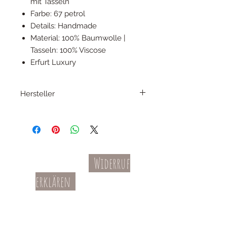
mit Tasseln
Farbe: 67 petrol
Details: Handmade
Material: 100% Baumwolle |
Tasseln: 100% Viscose
Erfurt Luxury
Hersteller
erfurt luxury
Uhrevej 17
6064 Jordrup | Denmark
Phone: +45 7020 2100
E mail: fashion@erfurtluxury.com
Widerruf
Kontakt
AGBs
erklären
Teil-Widerruf
Datenschutz
Batterieentsorgung
Impressum
Versandkosten
Zahl
ung