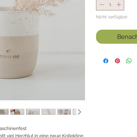
Nicht verfügbar
Benach
aschinenfest
tt viel Herzblut in eine neue Kollektion