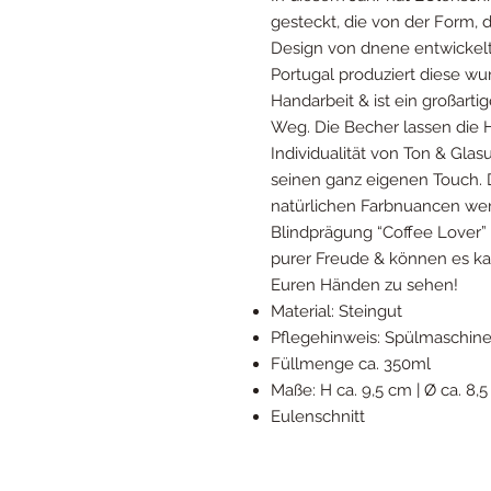
gesteckt, die von der Form,
Design von dnene entwickelt 
Portugal produziert diese wu
Handarbeit & ist ein großarti
Weg. Die Becher lassen die H
Individualität von Ton & Glas
seinen ganz eigenen Touch. 
natürlichen Farbnuancen we
Blindprägung “Coffee Lover” a
purer Freude & können es ka
Euren Händen zu sehen!
Material: Steingut
Pflegehinweis: Spülmaschine
Füllmenge ca. 350ml
Maße: H ca. 9,5 cm | Ø ca. 8,
Eulenschnitt