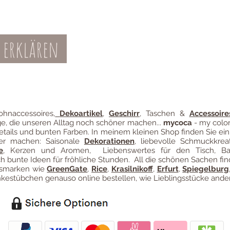
 erklären
Teil-Widerruf
Datenschutz
Batterieentsor
Zahl
ung
hnaccessoires
,
Dekoartikel
,
Geschirr
, Taschen &
Accessoire
ge, die unseren Alltag noch schöner machen...
mycoca
- my color
etails und bunten Farben. In meinem kleinen Shop finden Sie ein
ter machen: Saisonale
Dekorationen
, liebevolle Schmuckkreat
e
, Kerzen und Aromen, Liebenswertes für den Tisch, B
 bunte Ideen für fröhliche Stunden. All die schönen Sachen fin
ngsmarken wie
GreenGate
,
Rice
,
Krasilnikoff
,
Erfurt
,
Spiegelburg
estübchen genauso online bestellen, wie Lieblingsstücke ander