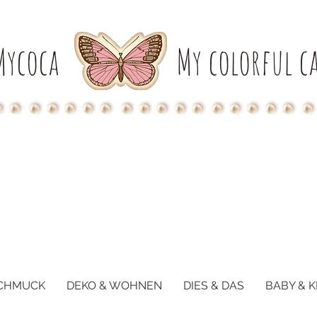
Mycoca
My colorful ca
CHMUCK
DEKO & WOHNEN
DIES & DAS
BABY & K