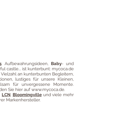
gung
Impressum
Versandkosten
s
.
Aufbewahrungsideen
,
Baby
- und
ful castle... ist kunterbunt: mycoca.de
 Vielzahl an kunterbunten Begleitern,
ionen, lustiges für unsere Kleinen,
alsam für unvergessene Momente.
den Sie hier auf
www.mycoca.de
.
,
LCN
,
Bloomingville
und viele mehr
er Markenhersteller.