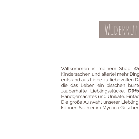
Widerruf
Kontakt
AGBs
Willkommen in meinem Shop: Wo
Kindersachen und allerlei mehr Din
entstand aus Liebe zu liebevollen D
die das Leben ein bisschen bun
zauberhafte Lieblingsstücke,
Düft
Handgemachtes und Unikate. Einfach
Die große Auswahl unserer Liebli
können Sie hier im Mycoca Geschenk