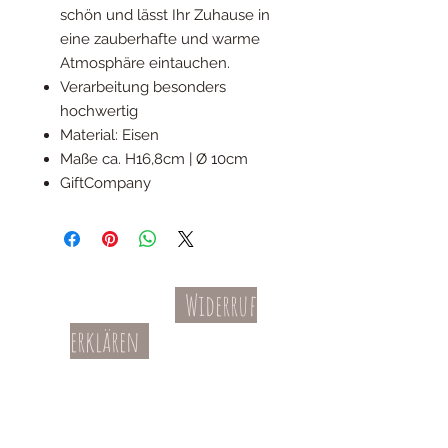
schön und lässt Ihr Zuhause in
eine zauberhafte und warme
Atmosphäre eintauchen.
Verarbeitung besonders
hochwertig
Material: Eisen
Maße ca. H16,8cm | Ø 10cm
GiftCompany
Widerruf
Kontakt
AGBs
erklären
Teil-Widerruf
Datenschutz
Batterieentsorgung
Impressum
Versandkosten
Zahl
ung