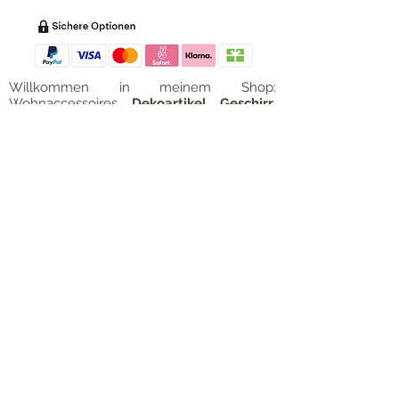
Willkommen in meinem Shop:
Wohnaccessoires
,
Dekoartikel
,
Geschirr
,
Taschen &
Accessoires
.
Aufbewahrungsideen
,
Baby
- und
Kindersachen und allerlei mehr Dinge, die
unseren Alltag noch schöner machen...
mycoca
- my colorful castle... ist
kunterbunt: mycoca.de entstand aus Liebe
zu liebevollen Details und bunten Farben.
In meinem kleinen Shop finden Sie ein
Vielzahl an kunterbunten Begleitern, die
das Leben ein bisschen bunter machen:
Saisonale
Dekorationen
, liebevolle
Schmuckkreationen, lustiges für unsere
Kleinen, zauberhafte Lieblingsstücke,
Düfte
, Kerzen und Aromen,
Liebenswertes für den Tisch, Balsam für
unvergessene Momente. Handgemachtes
und Unikate. Einfach bunte Ideen für
fröhliche Stunden. All die schönen Sachen