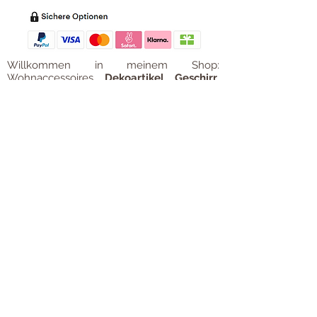
Willkommen in meinem Shop:
Wohnaccessoires
,
Dekoartikel
,
Geschirr
,
Taschen &
Accessoires
.
Aufbewahrungsideen
,
Baby
- und
Kindersachen und allerlei mehr Dinge, die
unseren Alltag noch schöner machen...
mycoca
- my colorful castle... ist
kunterbunt: mycoca.de entstand aus Liebe
zu liebevollen Details und bunten Farben.
In meinem kleinen Shop finden Sie ein
Vielzahl an kunterbunten Begleitern, die
das Leben ein bisschen bunter machen:
Saisonale
Dekorationen
, liebevolle
Schmuckkreationen, lustiges für unsere
Kleinen, zauberhafte Lieblingsstücke,
Düfte
, Kerzen und Aromen,
Liebenswertes für den Tisch, Balsam für
unvergessene Momente. Handgemachtes
und Unikate. Einfach bunte Ideen für
fröhliche Stunden. All die schönen Sachen