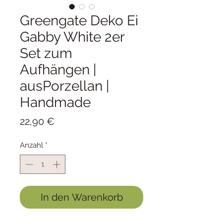
Greengate Deko Ei
Gabby White 2er
Set zum
Aufhängen |
ausPorzellan |
Handmade
Preis
22,90 €
Anzahl
*
In den Warenkorb