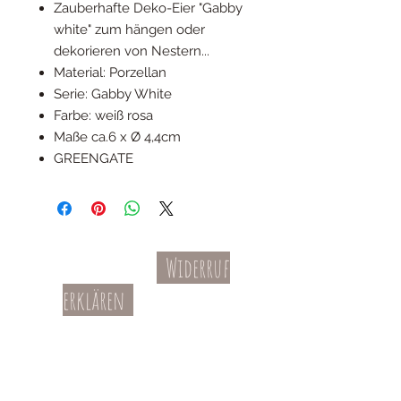
Zauberhafte Deko-Eier "Gabby
white" zum hängen oder
dekorieren von Nestern...
Material: Porzellan
Serie: Gabby White
Farbe: weiß rosa
Maße ca.6 x Ø 4,4cm
GREENGATE
Widerruf
Kontakt
AGBs
erklären
Teil-Widerruf
Datenschutz
Batterieentsorgung
Impressum
Versandkosten
Zahl
ung