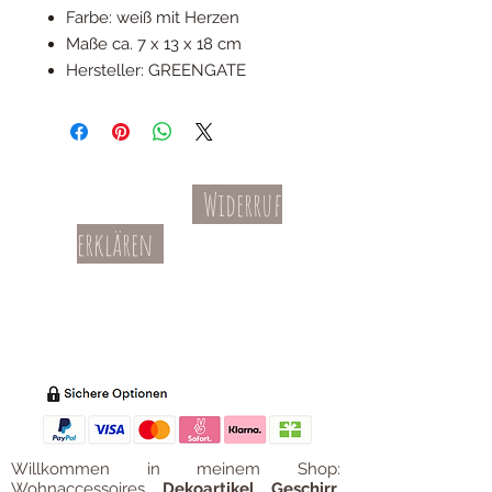
Farbe: weiß mit Herzen
Maße ca. 7 x 13 x 18 cm
Hersteller: GREENGATE
Widerruf
Kontakt
AGBs
erklären
Teil-Widerruf
Datenschutz
Batterieentsorgung
Impressum
Versandkosten
Zahl
ung
Willkommen in meinem Shop:
Wohnaccessoires
,
Dekoartikel
,
Geschirr
,