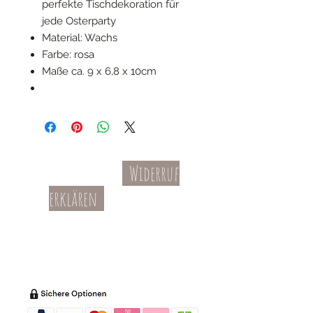
perfekte Tischdekoration für
jede Osterparty
Material: Wachs
Farbe: rosa
Maße ca. 9 x 6,8 x 10cm
Widerruf
Kontakt
AGBs
erklären
Teil-Widerruf
Datenschutz
Batterieentsorgung
Impressum
Versandkosten
Zahl
ung