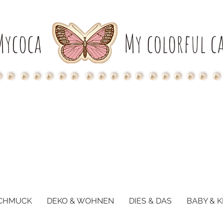
Mycoca
My colorful ca
CHMUCK
DEKO & WOHNEN
DIES & DAS
BABY & K