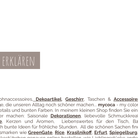
 erklären
Teil-Widerruf
Datenschutz
Batterieentsor
Zahl
ung
hnaccessoires
,
Dekoartikel
,
Geschirr
, Taschen &
Accessoire
ge, die unseren Alltag noch schöner machen...
mycoca
- my color
etails und bunten Farben. In meinem kleinen Shop finden Sie ein
ter machen: Saisonale
Dekorationen
, liebevolle Schmuckkreat
e
, Kerzen und Aromen, Liebenswertes für den Tisch, B
 bunte Ideen für fröhliche Stunden. All die schönen Sachen fin
ngsmarken wie
GreenGate
,
Rice
,
Krasilnikoff
,
Erfurt
,
Spiegelburg