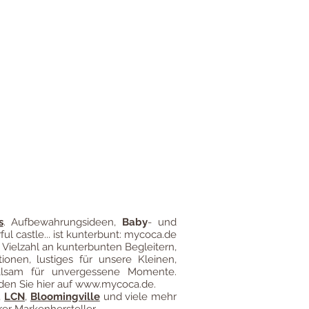
gung
Impressum
Versandkosten
s
.
Aufbewahrungsideen
,
Baby
- und
ful castle... ist kunterbunt: mycoca.de
 Vielzahl an kunterbunten Begleitern,
ionen, lustiges für unsere Kleinen,
alsam für unvergessene Momente.
den Sie hier auf
www.mycoca.de
.
,
LCN
,
Bloomingville
und viele mehr