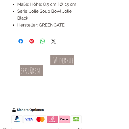
Maße: Höhe: 8,5 cm | Ø: 15 cm
Serie: Jolie Soup Bowl Jolie
Black
Hersteller: GREENGATE
Widerruf
Kontakt
AGBs
erklären
Teil-Widerruf
Datenschutz
Batterieentsorgung
Impressum
Versandkosten
Zahl
ung