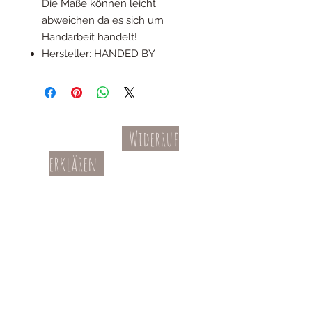
Die Maße können leicht
abweichen da es sich um
Handarbeit handelt!
Hersteller: HANDED BY
Widerruf
Kontakt
AGBs
erklären
Teil-Widerruf
Datenschutz
Batterieentsorgung
Impressum
Versandkosten
Zahl
ung
Willkommen in meinem Shop: