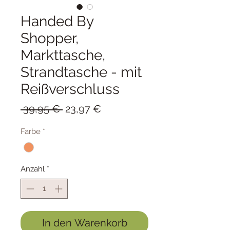
Handed By
Shopper,
Markttasche,
Strandtasche - mit
Reißverschluss
Standardpreis
Sale-
 39,95 € 
23,97 €
Preis
Farbe
*
Anzahl
*
In den Warenkorb