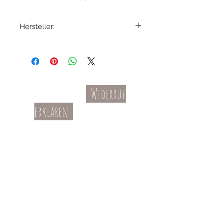
Hersteller:
Happy Socks AB
Karlavägen 108
115 26 Stockholm
Schweden
info@happysocks.com
Widerruf
Kontakt
AGBs
erklären
Teil-Widerruf
Datenschutz
Batterieentsorgung
Impressum
Versandkosten
Zahl
ung
Willkommen in meinem Shop: