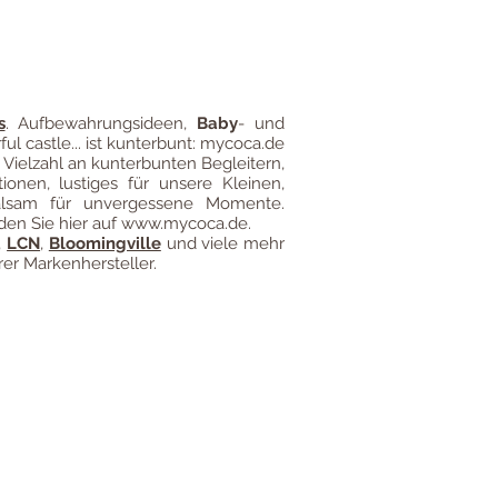
s
.
Aufbewahrungsideen
,
Baby
- und
ful castle... ist kunterbunt: mycoca.de
 Vielzahl an kunterbunten Begleitern,
ionen, lustiges für unsere Kleinen,
alsam für unvergessene Momente.
den Sie hier auf
www.mycoca.de
.
,
LCN
,
Bloomingville
und viele mehr
er Markenhersteller.