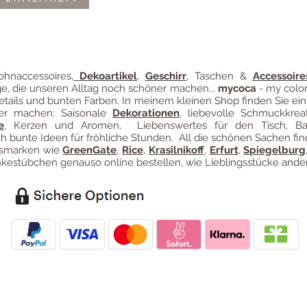
Zahl
ung
hnaccessoires
,
Dekoartikel
,
Geschirr
, Taschen &
Accessoire
ge, die unseren Alltag noch schöner machen...
mycoca
- my color
etails und bunten Farben. In meinem kleinen Shop finden Sie ein
ter machen: Saisonale
Dekorationen
, liebevolle Schmuckkreat
e
, Kerzen und Aromen, Liebenswertes für den Tisch, B
 bunte Ideen für fröhliche Stunden. All die schönen Sachen fin
ngsmarken wie
GreenGate
,
Rice
,
Krasilnikoff
,
Erfurt
,
Spiegelburg
estübchen genauso online bestellen, wie Lieblingsstücke ander