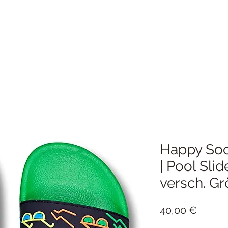
Happy Soc
| Pool Sli
versch. G
Preis
40,00 €