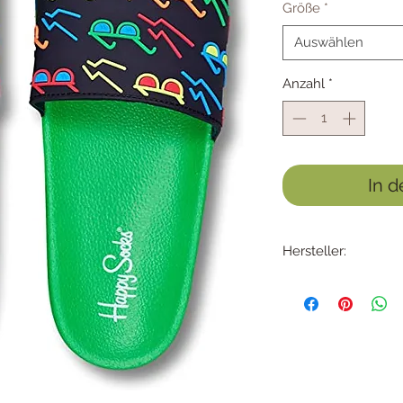
Größe
*
Auswählen
Anzahl
*
In 
Hersteller:
Happy Socks AB
Karlavägen 108
115 26 Stockholm
Schweden
info@happysocks.co