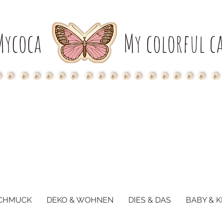
Mycoca
My colorful ca
CHMUCK
DEKO & WOHNEN
DIES & DAS
BABY & K