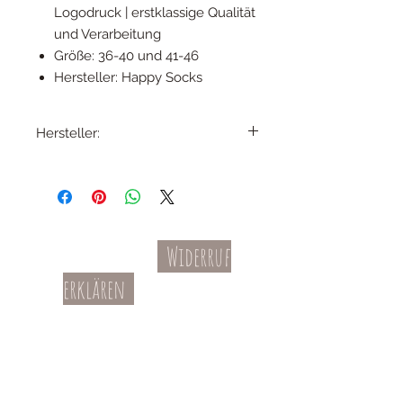
Logodruck | erstklassige Qualität
und Verarbeitung
Größe: 36-40 und 41-46
Hersteller: Happy Socks
Hersteller:
Happy Socks AB
Karlavägen 108
115 26 Stockholm
Schweden
info@happysocks.com
Widerruf
Kontakt
AGBs
erklären
Teil-Widerruf
Datenschutz
Batterieentsorgung
Impressum
Versandkosten
Zahl
ung