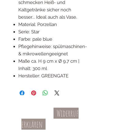
schmecken Heiß- und
Kaltgetränke sicher noch
besser... Ideal auch als Vase.
Material: Porzellan
Serie: Star
Farbe: pale blue
Pflegehinweise: spülmaschinen-
& mikrowellengeeignet
Maße ca. H 9 cm x Ø 9,7 cm |
Inhalt: 300 ml
Hersteller: GREENGATE
Widerruf
Kontakt
AGBs
erklären
Teil-Widerruf
Datenschutz
Batterieentsorgung