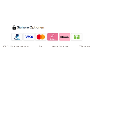
Impressum
Versandkosten
Zahl
ung
Willkommen in meinem Shop:
Wohnaccessoires
,
Dekoartikel
,
Geschirr
,
Taschen &
Accessoires
.
Aufbewahrungsideen
,
Baby
- und
Kindersachen und allerlei mehr Dinge, die
unseren Alltag noch schöner machen...
mycoca
- my colorful castle... ist
kunterbunt: mycoca.de entstand aus Liebe
zu liebevollen Details und bunten Farben.
In meinem kleinen Shop finden Sie ein
Vielzahl an kunterbunten Begleitern, die
das Leben ein bisschen bunter machen:
Saisonale
Dekorationen
, liebevolle
Schmuckkreationen, lustiges für unsere
Kleinen, zauberhafte Lieblingsstücke,
Düfte
, Kerzen und Aromen,