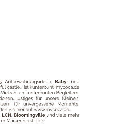
gung
Impressum
Versandkosten
s
.
Aufbewahrungsideen
,
Baby
- und
ful castle... ist kunterbunt: mycoca.de
 Vielzahl an kunterbunten Begleitern,
ionen, lustiges für unsere Kleinen,
alsam für unvergessene Momente.
den Sie hier auf
www.mycoca.de
.
,
LCN
,
Bloomingville
und viele mehr
er Markenhersteller.