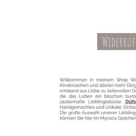
Widerruf
Kontakt
AGBs
Willkommen in meinem Shop: Wo
Kindersachen und allerlei mehr Din
entstand aus Liebe zu liebevollen D
die das Leben ein bisschen bun
zauberhafte Lieblingsstücke,
Düft
Handgemachtes und Unikate. Einfach
Die große Auswahl unserer Liebli
können Sie hier im Mycoca Geschenk