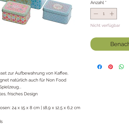
Anzahl
*
Nicht verfügbar
Benach
set zur Aufbewahrung von Kaffee,
gnet natürlich auch für Non Food
pielzeug...
tes, frisches Design
en: 24 x 15 x 8 cm | 18,9 x 12,5 x 6,2 cm
ds