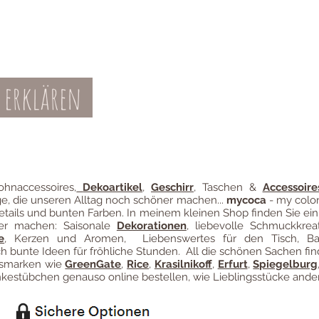
 erklären
Teil-Widerruf
Datenschutz
Batterieentsor
Zahl
ung
hnaccessoires
,
Dekoartikel
,
Geschirr
, Taschen &
Accessoire
ge, die unseren Alltag noch schöner machen...
mycoca
- my color
etails und bunten Farben. In meinem kleinen Shop finden Sie ein
ter machen: Saisonale
Dekorationen
, liebevolle Schmuckkreat
e
, Kerzen und Aromen, Liebenswertes für den Tisch, B
 bunte Ideen für fröhliche Stunden. All die schönen Sachen fin
ngsmarken wie
GreenGate
,
Rice
,
Krasilnikoff
,
Erfurt
,
Spiegelburg
estübchen genauso online bestellen, wie Lieblingsstücke ander