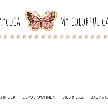
Mycoca
My colorful ca
CHMUCK
DEKO & WOHNEN
DIES & DAS
BABY & K