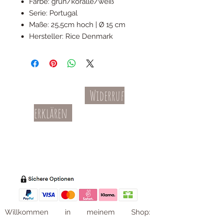
Farbe: grün/koralle/weiß
Serie: Portugal
Maße: 25,5cm hoch | Ø 15 cm
Hersteller: Rice Denmark
Widerruf
Kontakt
AGBs
erklären
Teil-Widerruf
Datenschutz
Batterieentsorgung
Impressum
Versandkosten
Zahl
ung
Willkommen in meinem Shop: