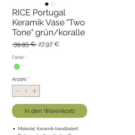
RICE Portugal
Keramik Vase "Two
Tone" grün/koralle
Standardpreis
Sale-
 39,95 € 
27,97 €
Preis
Farbe
*
Anzahl
*
In den Warenkorb
Material: Keramik handlasiert