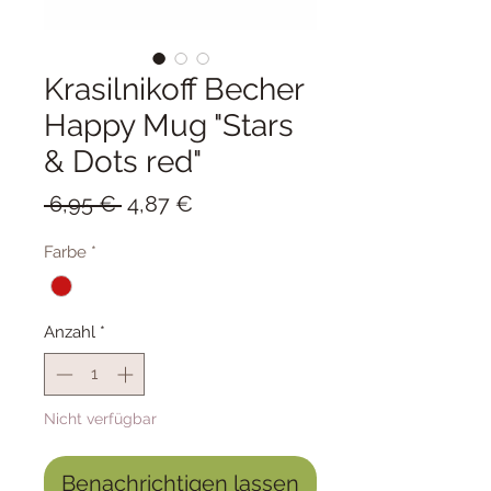
Krasilnikoff Becher
Happy Mug "Stars
& Dots red"
Standardpreis
Sale-
 6,95 € 
4,87 €
Preis
Farbe
*
Anzahl
*
Nicht verfügbar
Benachrichtigen lassen