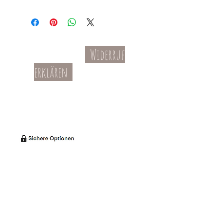
Widerruf
Kontakt
AGBs
erklären
Teil-Widerruf
Datenschutz
Batterieentsorgung
Impressum
Versandkosten
Zahl
ung
Willkommen in meinem Shop:
Wohnaccessoires
,
Dekoartikel
,
Geschirr
,
Taschen &
Accessoires
.
Aufbewahrungsideen
,
Baby
- und
Kindersachen und allerlei mehr Dinge, die
unseren Alltag noch schöner machen...