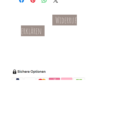
Widerruf
Kontakt
AGBs
erklären
Teil-Widerruf
Datenschutz
Batterieentsorgung
Impressum
Versandkosten
Zahl
ung
Willkommen in meinem Shop:
Wohnaccessoires
,
Dekoartikel
,
Geschirr
,
Taschen &
Accessoires
.
Aufbewahrungsideen
,
Baby
- und
Kindersachen und allerlei mehr Dinge, die
unseren Alltag noch schöner machen...
mycoca
- my colorful castle... ist
kunterbunt: mycoca.de entstand aus Liebe