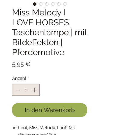
Miss Melody I
LOVE HORSES
Taschenlampe | mit
Bildeffekten |
Pferdemotive
Preis
5,95 €
Anzahl
*
In den Warenkorb
Lauf, Miss Melody, Lauf! Mit
dieser supersüßen