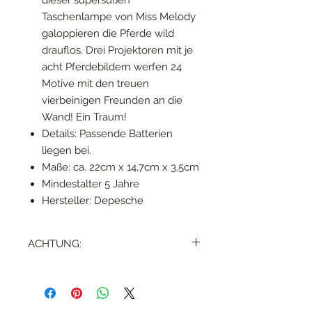
Taschenlampe von Miss Melody
galoppieren die Pferde wild
drauflos. Drei Projektoren mit je
acht Pferdebildern werfen 24
Motive mit den treuen
vierbeinigen Freunden an die
Wand! Ein Traum!
Details: Passende Batterien
liegen bei.
Maße: ca. 22cm x 14,7cm x 3,5cm
Mindestalter 5 Jahre
Hersteller: Depesche
ACHTUNG:
Erstickungsgefahr! Batterieentsorgung
beachten! Kleine Teile! Anweisung vor
Gebrauch lesen, befolgen und
nachschlagebereit halten.