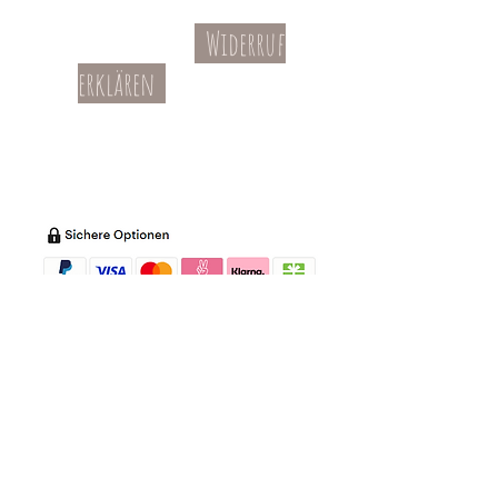
Widerruf
Kontakt
AGBs
erklären
Teil-Widerruf
Datenschutz
Batterieentsorgung
Impressum
Versandkosten
Zahl
ung
Willkommen in meinem Shop:
Wohnaccessoires
,
Dekoartikel
,
Geschirr
,
Taschen &
Accessoires
.
Aufbewahrungsideen
,
Baby
- und
Kindersachen und allerlei mehr Dinge, die
unseren Alltag noch schöner machen...
mycoca
- my colorful castle... ist
kunterbunt: mycoca.de entstand aus Liebe
zu liebevollen Details und bunten Farben.
In meinem kleinen Shop finden Sie ein