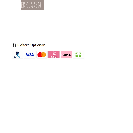
erklären
Teil-Widerruf
Datenschutz
Batterieentsorgung
Impressum
Versandkosten
Zahl
ung
Willkommen in meinem Shop:
Wohnaccessoires
,
Dekoartikel
,
Geschirr
,
Taschen &
Accessoires
.
Aufbewahrungsideen
,
Baby
- und
Kindersachen und allerlei mehr Dinge, die
unseren Alltag noch schöner machen...
mycoca
- my colorful castle... ist
kunterbunt: mycoca.de entstand aus Liebe
zu liebevollen Details und bunten Farben.
In meinem kleinen Shop finden Sie ein
Vielzahl an kunterbunten Begleitern, die
das Leben ein bisschen bunter machen:
Saisonale
Dekorationen
, liebevolle