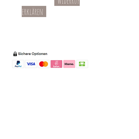
Widerruf
Kontakt
AGBs
erklären
Teil-Widerruf
Datenschutz
Batterieentsorgung
Impressum
Versandkosten
Zahl
ung
Willkommen in meinem Shop:
Wohnaccessoires
,
Dekoartikel
,
Geschirr
,
Taschen &
Accessoires
.
Aufbewahrungsideen
,
Baby
- und
Kindersachen und allerlei mehr Dinge, die
unseren Alltag noch schöner machen...
mycoca
- my colorful castle... ist
kunterbunt: mycoca.de entstand aus Liebe
zu liebevollen Details und bunten Farben.
In meinem kleinen Shop finden Sie ein
Vielzahl an kunterbunten Begleitern, die
das Leben ein bisschen bunter machen: