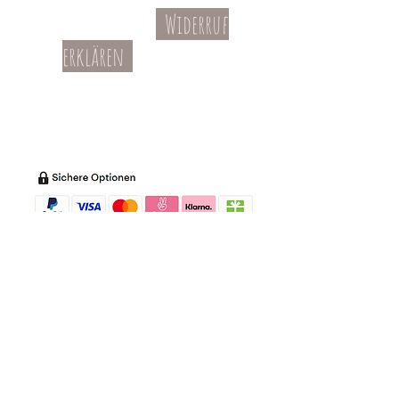
Widerruf
Kontakt
AGBs
erklären
Teil-Widerruf
Datenschutz
Batterieentsorgung
Impressum
Versandkosten
Zahl
ung
Willkommen in meinem Shop:
Wohnaccessoires
,
Dekoartikel
,
Geschirr
,
Taschen &
Accessoires
.
Aufbewahrungsideen
,
Baby
- und
Kindersachen und allerlei mehr Dinge, die
unseren Alltag noch schöner machen...
mycoca
- my colorful castle... ist
kunterbunt: mycoca.de entstand aus Liebe
zu liebevollen Details und bunten Farben.
In meinem kleinen Shop finden Sie ein
Vielzahl an kunterbunten Begleitern, die