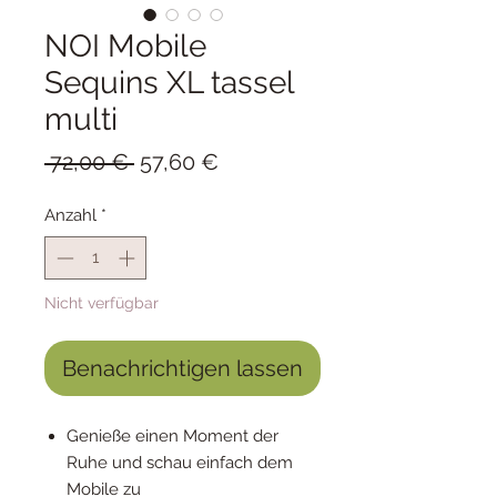
NOI Mobile
Sequins XL tassel
multi
Standardpreis
Sale-
 72,00 € 
57,60 €
Preis
Anzahl
*
Nicht verfügbar
Benachrichtigen lassen
Genieße einen Moment der
Ruhe und schau einfach dem
Mobile zu