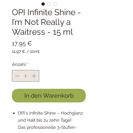
OPI Infinite Shine -
I’m Not Really a
Waitress - 15 ml
Preis
17,95 €
11,97 €
/
10ml
11,97 €
pro
Anzahl
*
10
Milliliter
In den Warenkorb
OPI's Infinite Shine – Hochglanz
und Halt bis zu zehn Tage!
Das professionelle 3-Stufen-