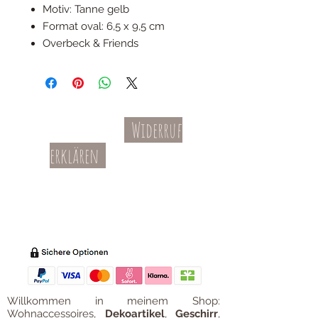
Motiv: Tanne gelb
Format oval: 6,5 x 9,5 cm
Overbeck & Friends
Widerruf
Kontakt
AGBs
erklären
Teil-Widerruf
Datenschutz
Batterieentsorgung
Impressum
Versandkosten
Zahl
ung
Willkommen in meinem Shop:
Wohnaccessoires
,
Dekoartikel
,
Geschirr
,