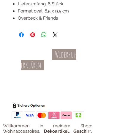
Lieferumfang: 6 Stück
Format oval: 6,5 x 9,5 cm
Overbeck & Friends
Widerruf
Kontakt
AGBs
erklären
Teil-Widerruf
Datenschutz
Batterieentsorgung
Impressum
Versandkosten
Zahl
ung
Willkommen in meinem Shop:
Wohnaccessoires
,
Dekoartikel
,
Geschirr
,