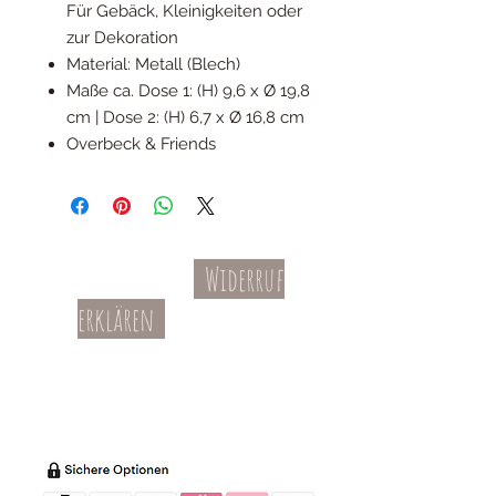
Für Gebäck, Kleinigkeiten oder
zur Dekoration
Material: Metall (Blech)
Maße ca. Dose 1: (H) 9,6 x Ø 19,8
cm | Dose 2: (H) 6,7 x Ø 16,8 cm
Overbeck & Friends
Widerruf
Kontakt
AGBs
erklären
Teil-Widerruf
Datenschutz
Batterieentsorgung
Impressum
Versandkosten
Zahl
ung