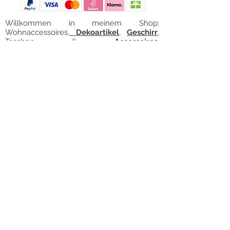
Willkommen in meinem Shop:
Wohnaccessoires
,
Dekoartikel
,
Geschirr
,
Taschen &
Accessoires
.
Aufbewahrungsideen
,
Baby
- und
Kindersachen und allerlei mehr Dinge, die
unseren Alltag noch schöner machen...
mycoca
- my colorful castle... ist
kunterbunt: mycoca.de entstand aus Liebe
zu liebevollen Details und bunten Farben.
In meinem kleinen Shop finden Sie ein
Vielzahl an kunterbunten Begleitern, die
das Leben ein bisschen bunter machen:
Saisonale
Dekorationen
, liebevolle
Schmuckkreationen, lustiges für unsere
Kleinen, zauberhafte Lieblingsstücke,
Düfte
, Kerzen und Aromen,
Liebenswertes für den Tisch, Balsam für
unvergessene Momente. Handgemachtes
und Unikate. Einfach bunte Ideen für
fröhliche Stunden. All die schönen Sachen
finden Sie hier auf
www.mycoca.de
.
Die große Auswahl unserer
Lieblingsmarken wie
GreenGate
,
Rice
,