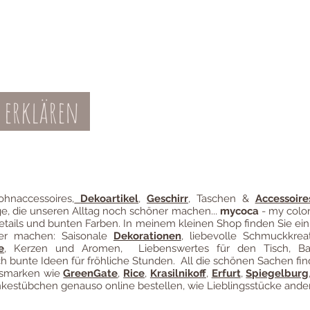
 erklären
Teil-Widerruf
Datenschutz
Batterieentsor
Zahl
ung
hnaccessoires
,
Dekoartikel
,
Geschirr
, Taschen &
Accessoire
ge, die unseren Alltag noch schöner machen...
mycoca
- my color
etails und bunten Farben. In meinem kleinen Shop finden Sie ein
ter machen: Saisonale
Dekorationen
, liebevolle Schmuckkreat
e
, Kerzen und Aromen, Liebenswertes für den Tisch, B
 bunte Ideen für fröhliche Stunden. All die schönen Sachen fin
ngsmarken wie
GreenGate
,
Rice
,
Krasilnikoff
,
Erfurt
,
Spiegelburg
estübchen genauso online bestellen, wie Lieblingsstücke ander