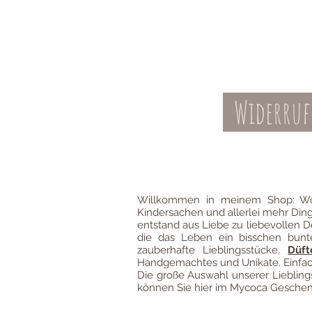
Widerruf
Kontakt
AGBs
Willkommen in meinem Shop: Wo
Kindersachen und allerlei mehr Din
entstand aus Liebe zu liebevollen D
die das Leben ein bisschen bun
zauberhafte Lieblingsstücke,
Düft
Handgemachtes und Unikate. Einfach
Die große Auswahl unserer Liebli
können Sie hier im Mycoca Geschenk