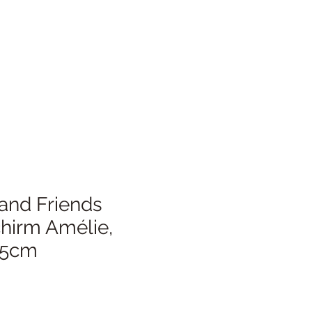
and Friends
irm Amélie,
 35cm