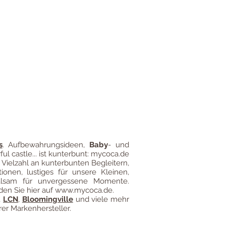
gung
Impressum
Versandkosten
s
.
Aufbewahrungsideen
,
Baby
- und
ful castle... ist kunterbunt: mycoca.de
 Vielzahl an kunterbunten Begleitern,
ionen, lustiges für unsere Kleinen,
alsam für unvergessene Momente.
den Sie hier auf
www.mycoca.de
.
,
LCN
,
Bloomingville
und viele mehr
er Markenhersteller.