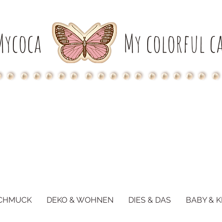
Mycoca
My colorful ca
CHMUCK
DEKO & WOHNEN
DIES & DAS
BABY & K