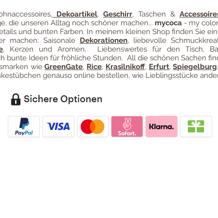
hnaccessoires
,
Dekoartikel
,
Geschirr
, Taschen &
Accessoire
ge, die unseren Alltag noch schöner machen...
mycoca
- my color
etails und bunten Farben. In meinem kleinen Shop finden Sie ein
ter machen: Saisonale
Dekorationen
, liebevolle Schmuckkreat
e
, Kerzen und Aromen, Liebenswertes für den Tisch, B
 bunte Ideen für fröhliche Stunden. All die schönen Sachen fin
ngsmarken wie
GreenGate
,
Rice
,
Krasilnikoff
,
Erfurt
,
Spiegelburg
estübchen genauso online bestellen, wie Lieblingsstücke ander