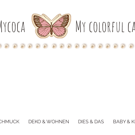
Mycoca
My colorful ca
CHMUCK
DEKO & WOHNEN
DIES & DAS
BABY & K