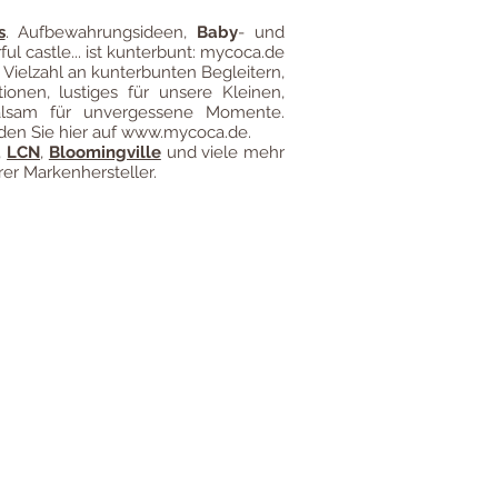
s
.
Aufbewahrungsideen
,
Baby
- und
ful castle... ist kunterbunt: mycoca.de
 Vielzahl an kunterbunten Begleitern,
ionen, lustiges für unsere Kleinen,
alsam für unvergessene Momente.
den Sie hier auf
www.mycoca.de
.
,
LCN
,
Bloomingville
und viele mehr
er Markenhersteller.