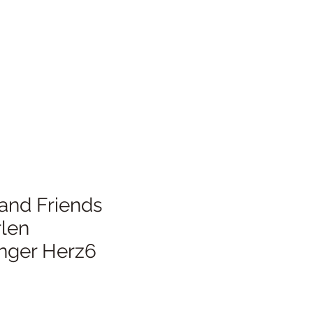
and Friends
rlen
nger Herz6