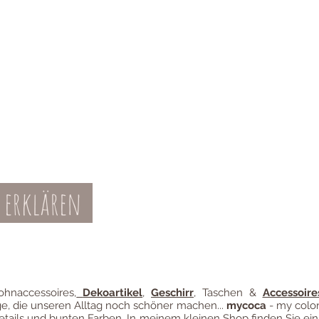
 erklären
Teil-Widerruf
Datenschutz
Batterieentsor
Zahl
ung
hnaccessoires
,
Dekoartikel
,
Geschirr
, Taschen &
Accessoire
ge, die unseren Alltag noch schöner machen...
mycoca
- my color
etails und bunten Farben. In meinem kleinen Shop finden Sie ein