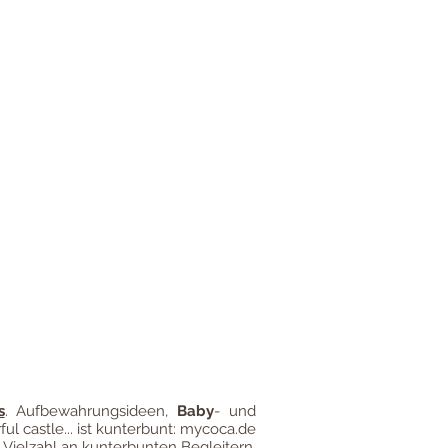
gung
Impressum
Versandkosten
s
.
Aufbewahrungsideen
,
Baby
- und
ful castle... ist kunterbunt: mycoca.de
 Vielzahl an kunterbunten Begleitern,