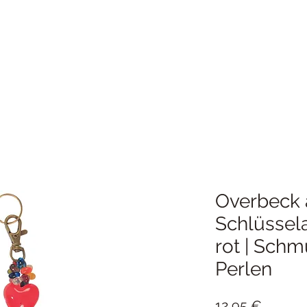
Overbeck 
Schlüssel
rot | Sch
Perlen
Preis
12,95 €