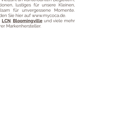
ionen, lustiges für unsere Kleinen,
alsam für unvergessene Momente.
den Sie hier auf
www.mycoca.de
.
,
LCN
,
Bloomingville
und viele mehr
er Markenhersteller.