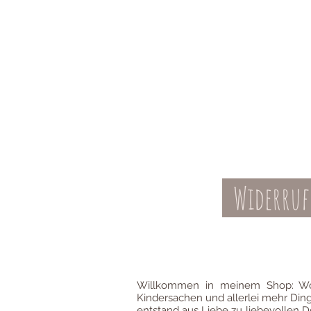
Widerruf
Kontakt
AGBs
Willkommen in meinem Shop: Wo
Kindersachen und allerlei mehr Din
entstand aus Liebe zu liebevollen D