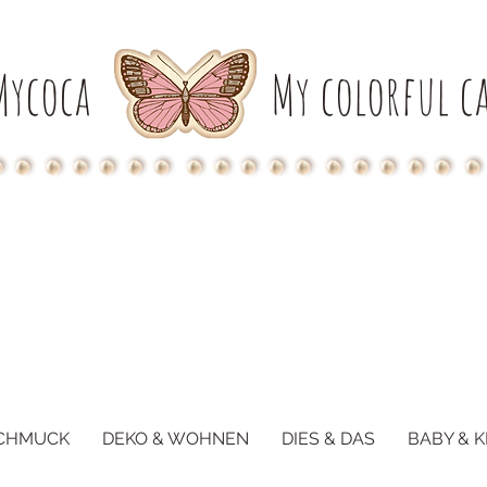
Mycoca
My colorful ca
CHMUCK
DEKO & WOHNEN
DIES & DAS
BABY & K