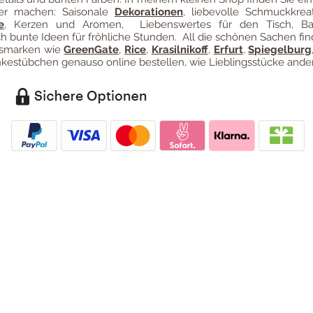
ter machen: Saisonale
Dekorationen
, liebevolle Schmuckkreat
e
, Kerzen und Aromen, Liebenswertes für den Tisch, B
 bunte Ideen für fröhliche Stunden. All die schönen Sachen fin
ngsmarken wie
GreenGate
,
Rice
,
Krasilnikoff
,
Erfurt
,
Spiegelburg
estübchen genauso online bestellen, wie Lieblingsstücke ander