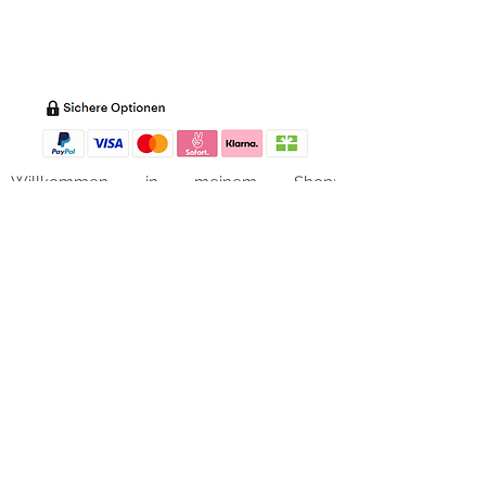
Impressum
Versandkosten
Zahl
ung
Willkommen in meinem Shop:
Wohnaccessoires
,
Dekoartikel
,
Geschirr
,
Taschen &
Accessoires
.
Aufbewahrungsideen
,
Baby
- und
Kindersachen und allerlei mehr Dinge, die
unseren Alltag noch schöner machen...
mycoca
- my colorful castle... ist
kunterbunt: mycoca.de entstand aus Liebe
zu liebevollen Details und bunten Farben.
In meinem kleinen Shop finden Sie ein
Vielzahl an kunterbunten Begleitern, die
das Leben ein bisschen bunter machen:
Saisonale
Dekorationen
, liebevolle
Schmuckkreationen, lustiges für unsere
Kleinen, zauberhafte Lieblingsstücke,
Düfte
, Kerzen und Aromen,