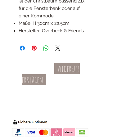
ist der Christbaum passend z.b.
für die Fensterbank oder auf
einer Kommode
Maße: H 30cm x 22,5cm
Hersteller: Overbeck & Friends
Widerruf
Kontakt
AGBs
erklären
Teil-Widerruf
Datenschutz
Batterieentsorgung
Impressum
Versandkosten
Zahl
ung