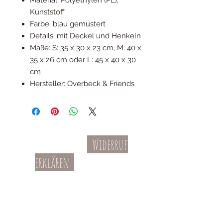
Kunststoff
Farbe: blau gemustert
Details: mit Deckel und Henkeln
Maße: S: 35 x 30 x 23 cm, M: 40 x
35 x 26 cm oder L: 45 x 40 x 30
cm
Hersteller: Overbeck & Friends
Widerruf
Kontakt
AGBs
erklären
Teil-Widerruf
Datenschutz
Batterieentsorgung
Impressum
Versandkosten
Zahl
ung