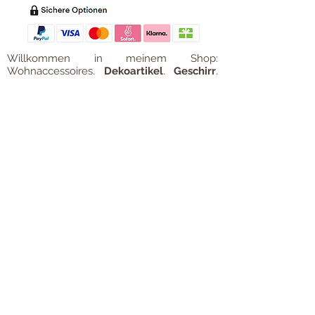
Willkommen in meinem Shop:
Wohnaccessoires
,
Dekoartikel
,
Geschirr
,
Taschen &
Accessoires
.
Aufbewahrungsideen
,
Baby
- und
Kindersachen und allerlei mehr Dinge, die
unseren Alltag noch schöner machen...
mycoca
- my colorful castle... ist
kunterbunt: mycoca.de entstand aus Liebe
zu liebevollen Details und bunten Farben.
In meinem kleinen Shop finden Sie ein
Vielzahl an kunterbunten Begleitern, die
das Leben ein bisschen bunter machen:
Saisonale
Dekorationen
, liebevolle
Schmuckkreationen, lustiges für unsere
Kleinen, zauberhafte Lieblingsstücke,
Düfte
, Kerzen und Aromen,
Liebenswertes für den Tisch, Balsam für
unvergessene Momente. Handgemachtes
und Unikate. Einfach bunte Ideen für
fröhliche Stunden. All die schönen Sachen
finden Sie hier auf
www.mycoca.de
.