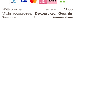
Willkommen in meinem Shop:
Wohnaccessoires
,
Dekoartikel
,
Geschirr
,
Taschen &
Accessoires
.
Aufbewahrungsideen
,
Baby
- und
Kindersachen und allerlei mehr Dinge, die
unseren Alltag noch schöner machen...
mycoca
- my colorful castle... ist
kunterbunt: mycoca.de entstand aus Liebe
zu liebevollen Details und bunten Farben.
In meinem kleinen Shop finden Sie ein
Vielzahl an kunterbunten Begleitern, die
das Leben ein bisschen bunter machen:
Saisonale
Dekorationen
, liebevolle
Schmuckkreationen, lustiges für unsere
Kleinen, zauberhafte Lieblingsstücke,
Düfte
, Kerzen und Aromen,
Liebenswertes für den Tisch, Balsam für
unvergessene Momente. Handgemachtes
und Unikate. Einfach bunte Ideen für
fröhliche Stunden. All die schönen Sachen
finden Sie hier auf
www.mycoca.de
.
Die große Auswahl unserer
Lieblingsmarken wie
GreenGate
,
Rice
,