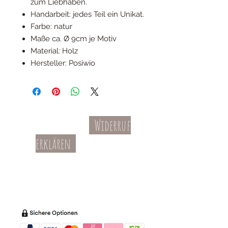
zum Liebhaben.
Handarbeit: jedes Teil ein Unikat.
Farbe: natur
Maße ca. Ø 9cm je Motiv
Material: Holz
Hersteller: Posiwio
Widerruf
Kontakt
AGBs
erklären
Teil-Widerruf
Datenschutz
Batterieentsorgung
Impressum
Versandkosten
Zahl
ung