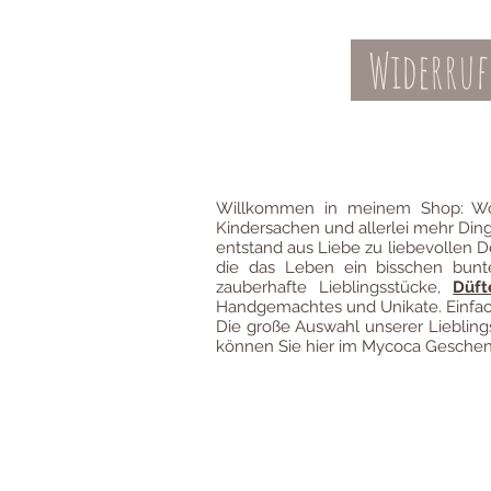
Widerruf
Kontakt
AGBs
Willkommen in meinem Shop: Wo
Kindersachen und allerlei mehr Din
entstand aus Liebe zu liebevollen D
die das Leben ein bisschen bun
zauberhafte Lieblingsstücke,
Düft
Handgemachtes und Unikate. Einfach
Die große Auswahl unserer Liebli
können Sie hier im Mycoca Geschenk