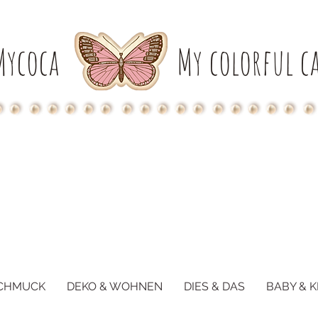
Mycoca
My colorful ca
CHMUCK
DEKO & WOHNEN
DIES & DAS
BABY & K