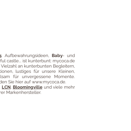
gung
Impressum
Versandkosten
s
.
Aufbewahrungsideen
,
Baby
- und
ful castle... ist kunterbunt: mycoca.de
 Vielzahl an kunterbunten Begleitern,
ionen, lustiges für unsere Kleinen,
alsam für unvergessene Momente.
den Sie hier auf
www.mycoca.de
.
,
LCN
,
Bloomingville
und viele mehr
er Markenhersteller.