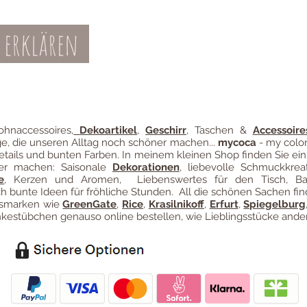
 erklären
Teil-Widerruf
Datenschutz
Batterieentsor
Zahl
ung
hnaccessoires
,
Dekoartikel
,
Geschirr
, Taschen &
Accessoire
ge, die unseren Alltag noch schöner machen...
mycoca
- my color
etails und bunten Farben. In meinem kleinen Shop finden Sie ein
ter machen: Saisonale
Dekorationen
, liebevolle Schmuckkreat
e
, Kerzen und Aromen, Liebenswertes für den Tisch, B
 bunte Ideen für fröhliche Stunden. All die schönen Sachen fin
ngsmarken wie
GreenGate
,
Rice
,
Krasilnikoff
,
Erfurt
,
Spiegelburg
estübchen genauso online bestellen, wie Lieblingsstücke ander